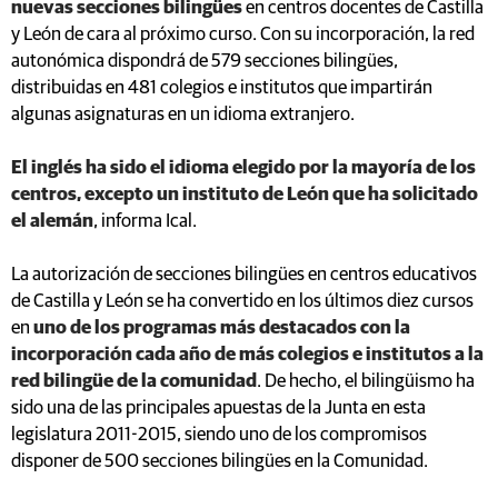
nuevas secciones bilingües
en centros docentes de Castilla
y León de cara al próximo curso. Con su incorporación, la red
autonómica dispondrá de 579 secciones bilingües,
distribuidas en 481 colegios e institutos que impartirán
algunas asignaturas en un idioma extranjero.
El inglés ha sido el idioma elegido por la mayoría de los
centros, excepto un instituto de León que ha solicitado
el alemán
, informa Ical.
La autorización de secciones bilingües en centros educativos
de Castilla y León se ha convertido en los últimos diez cursos
en
uno de los programas más destacados con la
incorporación cada año de más colegios e institutos a la
red bilingüe de la comunidad
. De hecho, el bilingüismo ha
sido una de las principales apuestas de la Junta en esta
legislatura 2011-2015, siendo uno de los compromisos
disponer de 500 secciones bilingües en la Comunidad.