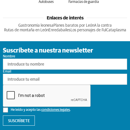
Autobuses
Farmacias de guardia
Enlaces de interés
Gastronomia leonesa
Planes baratos por León
A la contra
Rutas de montaña en León
Enredabailes
Los personajes de Ful
Cataplasma
Suscríbete a nuestra newsletter
Nombre
Email
He leído y acepto las
condiciones legales
.
SUSCRÍBETE