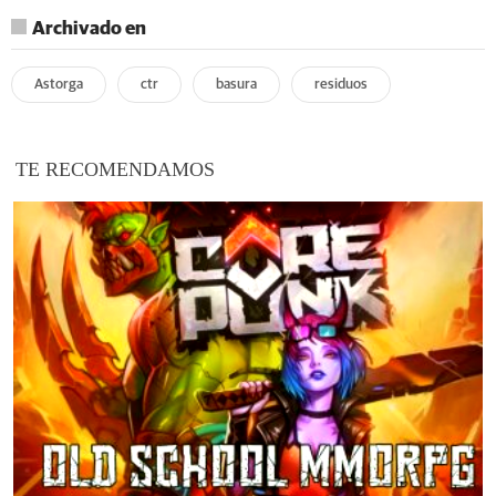
Archivado en
Astorga
ctr
basura
residuos
TE RECOMENDAMOS