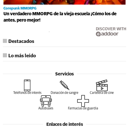
Corepunk MMORPG
Un verdadero MMORPG de la vieja escuela ¡Cómo los de
antes, pero mejor!
DISCOVER WITH
Destacados
Lo más leído
Servicios
Teléfonos de interés
Donación de sangre
Cartelera de cine
Autobuses
Farmacias de guardia
Enlaces de interés