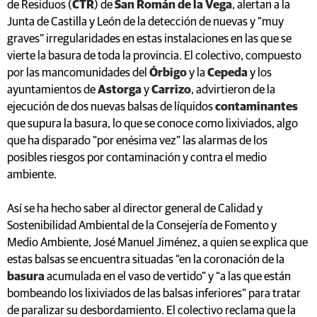
de Residuos (
CTR
) de
San Román de la Vega
, alertan a la
Junta de Castilla y León de la detección de nuevas y “muy
graves” irregularidades en estas instalaciones en las que se
vierte la basura de toda la provincia. El colectivo, compuesto
por las mancomunidades del
Órbigo
y la
Cepeda
y los
ayuntamientos de
Astorga
y
Carrizo
, advirtieron de la
ejecución de dos nuevas balsas de líquidos
contaminantes
que supura la basura, lo que se conoce como lixiviados, algo
que ha disparado “por enésima vez” las alarmas de los
posibles riesgos por contaminación y contra el medio
ambiente.
Así se ha hecho saber al director general de Calidad y
Sostenibilidad Ambiental de la Consejería de Fomento y
Medio Ambiente, José Manuel Jiménez, a quien se explica que
estas balsas se encuentra situadas “en la coronación de la
basura
acumulada en el vaso de vertido” y “a las que están
bombeando los lixiviados de las balsas inferiores” para tratar
de paralizar su desbordamiento. El colectivo reclama que la