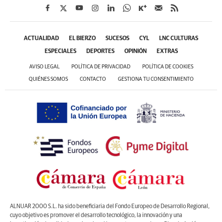
ACTUALIDAD
EL BIERZO
SUCESOS
CYL
LNC CULTURAS
ESPECIALES
DEPORTES
OPINIÓN
EXTRAS
AVISO LEGAL
POLÍTICA DE PRIVACIDAD
POLÍTICA DE COOKIES
QUIÉNES SOMOS
CONTACTO
GESTIONA TU CONSENTIMIENTO
ALNUAR 2000 S.L. ha sido beneficiaria del Fondo Europeo de Desarrollo Regional,
cuyo objetivo es promover el desarrollo tecnológico, la innovación y una