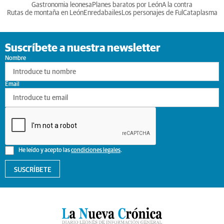
Gastronomia leonesa
Planes baratos por León
A la contra
Rutas de montaña en León
Enredabailes
Los personajes de Ful
Cataplasma
Suscríbete a nuestra newsletter
Nombre
Email
He leído y acepto las
condiciones legales
.
SUSCRÍBETE