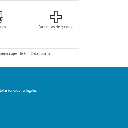
uses
Farmacias de guardia
personajes de Ful
Cataplasma
to las
condiciones legales
.