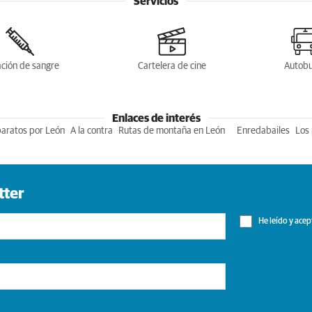
Servicios
ción de sangre
Cartelera de cine
Autob
Enlaces de interés
baratos por León
A la contra
Rutas de montaña en León
Enredabailes
Los 
tter
He leído y acep