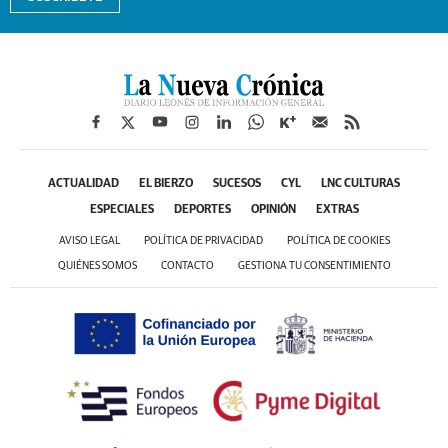
ACTUALIDAD
EL BIERZO
SUCESOS
CYL
LNC CULTURAS
ESPECIALES
DEPORTES
OPINIÓN
EXTRAS
AVISO LEGAL
POLÍTICA DE PRIVACIDAD
POLÍTICA DE COOKIES
QUIÉNES SOMOS
CONTACTO
GESTIONA TU CONSENTIMIENTO