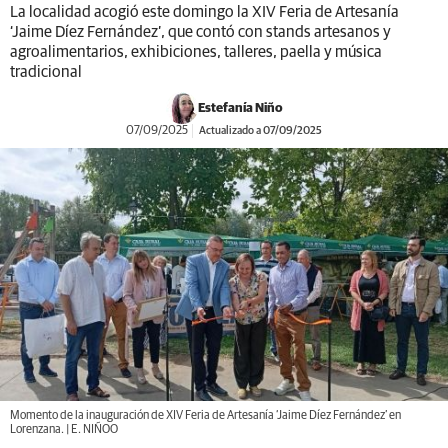
La localidad acogió este domingo la XIV Feria de Artesanía
‘Jaime Díez Fernández’, que contó con stands artesanos y
agroalimentarios, exhibiciones, talleres, paella y música
tradicional
Estefanía Niño
07/09/2025
Actualizado a 07/09/2025
Momento de la inauguración de XIV Feria de Artesanía ‘Jaime Díez Fernández’ en
Lorenzana. | E. NIÑOO