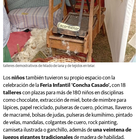
talleres demostrativos de hilado de lana y de tejidos en telar.
Los
niños
también tuvieron su propio espacio con la
celebración de la
Feria Infantil ‘Concha Casado’,
con 18
talleres
con plazas para más de 180 niños en disciplinas
como chocolate, extracción de miel, bote de mimbre para
lápices, papel reciclado, pulseras de cuero, pócimas, llaveros
de macramé, bolsas de judas, pulseras de kumihimo, pintado
de velas, mandalas, colgantes de cuero, rock painting,
camiseta ilustrada o ganchillo, además de
una veintena de
juegos gigantes tradicionales
de madera de habilidad,