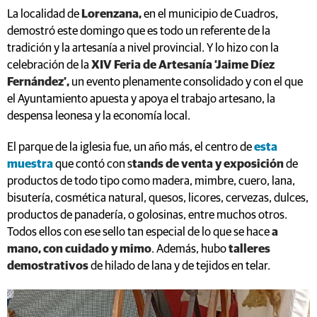
La localidad de
Lorenzana,
en el municipio de Cuadros,
demostró este domingo que es todo un referente de la
tradición y la artesanía a nivel provincial. Y lo hizo con la
celebración de la
XIV Feria de Artesanía ‘Jaime Díez
Fernández’,
un evento plenamente consolidado y con el que
el Ayuntamiento apuesta y apoya el trabajo artesano, la
despensa leonesa y la economía local.
El parque de la iglesia fue, un año más, el centro de
esta
muestra
que contó con s
tands de venta y exposición
de
productos de todo tipo como madera, mimbre, cuero, lana,
bisutería, cosmética natural, quesos, licores, cervezas, dulces,
productos de panadería, o golosinas, entre muchos otros.
Todos ellos con ese sello tan especial de lo que se hace
a
mano, con cuidado y mimo
. Además, hubo
talleres
demostrativos
de hilado de lana y de tejidos en telar.