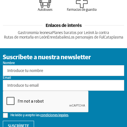
Autobuses
Farmacias de guardia
Enlaces de interés
Gastronomia leonesa
Planes baratos por León
A la contra
Rutas de montaña en León
Enredabailes
Los personajes de Ful
Cataplasma
Suscríbete a nuestra newsletter
Nombre
Email
He leído y acepto las
condiciones legales
.
SUSCRÍBETE