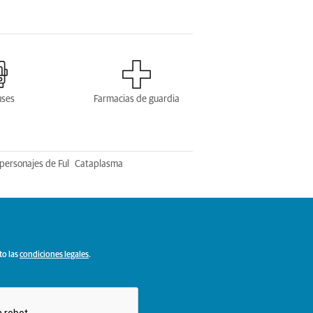
uses
Farmacias de guardia
personajes de Ful
Cataplasma
to las
condiciones legales
.