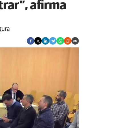
rar”, afirma
gura