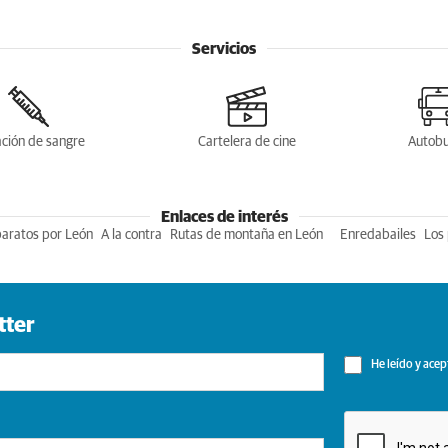
Servicios
ción de sangre
Cartelera de cine
Autob
Enlaces de interés
baratos por León
A la contra
Rutas de montaña en León
Enredabailes
Los 
tter
He leído y acep