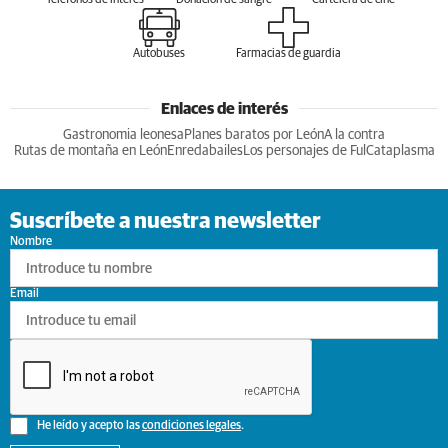
Teléfonos de interés
Donación de sangre
Cartelera de cine
Autobuses
Farmacias de guardia
Enlaces de interés
Gastronomia leonesa
Planes baratos por León
A la contra
Rutas de montaña en León
Enredabailes
Los personajes de Ful
Cataplasma
Suscríbete a nuestra newsletter
Nombre
Email
He leído y acepto las
condiciones legales
.