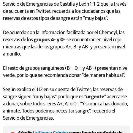
Servicio de Emergencias de Castilla y León 1-1-2 que, a través
de su cuenta en Twitter, recuerda a los ciudadanos que las
reservas de estos tipos de sangre están "muy bajas".
De acuerdo con la información facilitada por el Chemcyl, las
reservas de los
grupos A- y 0-
se encuentran en nivel rojo,
mientras que las de los grupos A+, B- y AB- y presentan nivel
amarillo.
El resto de grupos sanguíneos (B+, 0+, y AB+) presentan nivel
verde, por lo que se recomienda donar "de manera habitual".
Según explica el 112 en su cuenta de Twitter, las reservas de
sangre siguen "muy bajas" por lo que es "
urgente
" acercarse
a donar, sobre todo si eres A+, A- o 0-. "Y si nunca has donado,
anímate. Todos podemos necesitar sangre", recuerda el
Servicio de Emergencias.
Añadir
La Nueva Crónica
como fuente preferida de