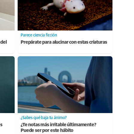
Parece ciencia ficción
 del
Prepárate para alucinar con estas criaturas
¿Sabes qué baja tu ánimo?
es
¿Te notas más irritable últimamente?
Puede ser por este hábito