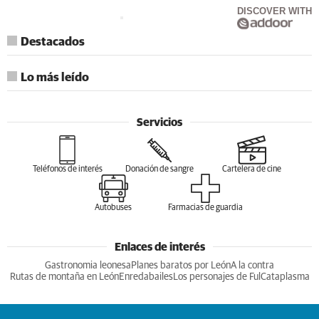
DISCOVER WITH
Destacados
Lo más leído
Servicios
Teléfonos de interés
Donación de sangre
Cartelera de cine
Autobuses
Farmacias de guardia
Enlaces de interés
Gastronomia leonesa
Planes baratos por León
A la contra
Rutas de montaña en León
Enredabailes
Los personajes de Ful
Cataplasma