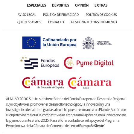
ESPECIALES
DEPORTES
OPINIÓN
EXTRAS
AVISO LEGAL
POLÍTICA DE PRIVACIDAD
POLÍTICA DE COOKIES
QUIÉNES SOMOS
CONTACTO
GESTIONA TU CONSENTIMIENTO
ALNUAR 2000 S.L. ha sido beneficiaria del Fondo Europeo de Desarrollo Regional,
cuyo objetivo es promover el desarrollo tecnológico, la innovación y una
investigación de calidad, gracias al cual ha puesto en marcha un Plan de Acción con
el objetivo de mejorar la competitividad empresarial apoyada en la innovación de
la pyme, durante el año 2025. Para ello ha contado con el apoyo del Programa
Pyme Innova de la Cámara de Comercio de León
#EuropaSeSiente”