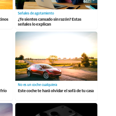
Señales de agotamiento
tinos
¿Te sientes cansado sin razón? Estas
señales lo explican
No es un coche cualquiera
frío
Este coche te hará olvidar el sofá de tu casa