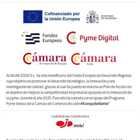
ALNUAR 2000 S.L. ha sido beneficiaria del Fondo Europeo de Desarrollo Regional,
cuyo objetivo es promover el desarrollo tecnológico, la innovación y una
investigación de calidad, gracias al cual ha puesto en marcha un Plan de Acción con
el objetivo de mejorar la competitividad empresarial apoyada en la innovación de
la pyme, durante el año 2025. Para ello ha contado con el apoyo del Programa
Pyme Innova de la Cámara de Comercio de León
#EuropaSeSiente”
Controlado por OJDinteractiva