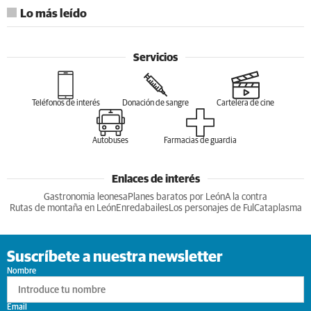
Lo más leído
Servicios
Teléfonos de interés
Donación de sangre
Cartelera de cine
Autobuses
Farmacias de guardia
Enlaces de interés
Gastronomia leonesa
Planes baratos por León
A la contra
Rutas de montaña en León
Enredabailes
Los personajes de Ful
Cataplasma
Suscríbete a nuestra newsletter
Nombre
Email