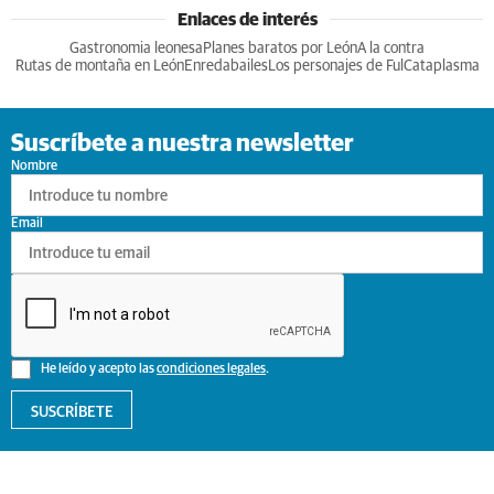
Enlaces de interés
Gastronomia leonesa
Planes baratos por León
A la contra
Rutas de montaña en León
Enredabailes
Los personajes de Ful
Cataplasma
Suscríbete a nuestra newsletter
Nombre
Email
He leído y acepto las
condiciones legales
.
SUSCRÍBETE