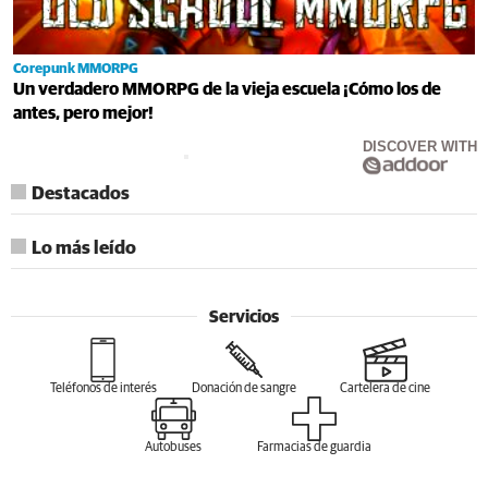
Corepunk MMORPG
Un verdadero MMORPG de la vieja escuela ¡Cómo los de
antes, pero mejor!
DISCOVER WITH
Destacados
Lo más leído
Servicios
Teléfonos de interés
Donación de sangre
Cartelera de cine
Autobuses
Farmacias de guardia