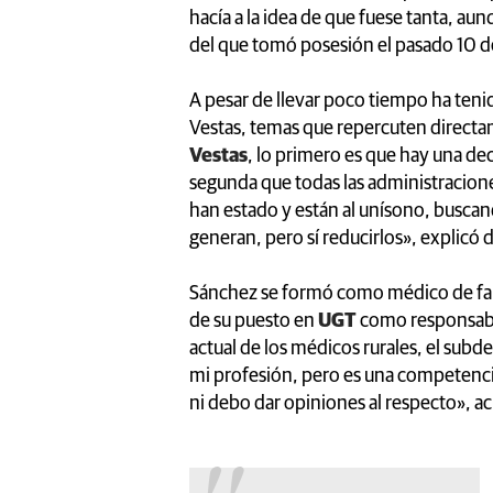
hacía a la idea de que fuese tanta, a
del que tomó posesión el pasado 10 de
A pesar de llevar poco tiempo ha teni
Vestas, temas que repercuten directam
Vestas
, lo primero es que hay una dec
segunda que todas las administracione
han estado y están al unísono, buscan
generan, pero sí reducirlos», explicó d
Sánchez se formó como médico de fami
de su puesto en
UGT
como responsable
actual de los médicos rurales, el su
mi profesión, pero es una competenci
ni debo dar opiniones al respecto», ac