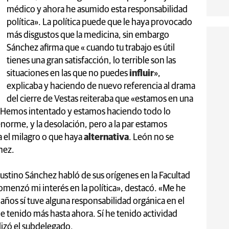
médico y ahora he asumido esta responsabilidad
política». La política puede que le haya provocado
más disgustos que la medicina, sin embargo
Sánchez afirma que « cuando tu trabajo es útil
tienes una gran satisfacción, lo terrible son las
situaciones en las que no puedes
influir
»,
explicaba y haciendo de nuevo referencia al drama
del cierre de Vestas reiteraba que «estamos en una
 «Hemos intentado y estamos haciendo todo lo
norme, y la desolación, pero a la par estamos
 el milagro o que haya
alternativa
. León no se
hez.
stino Sánchez habló de sus orígenes en la Facultad
omenzó mi interés en la política», destacó. «Me he
años sí tuve alguna responsabilidad orgánica en el
 tenido más hasta ahora. Sí he tenido actividad
lizó el subdelegado.