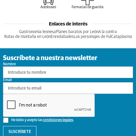
Autobuses
Farmacias de guardia
Enlaces de interés
Gastronomia leonesa
Planes baratos por León
A la contra
Rutas de montaña en León
Enredabailes
Los personajes de Ful
Cataplasma
Suscríbete a nuestra newsletter
Nombre
Email
He leído y acepto las
condiciones legales
.
SUSCRÍBETE