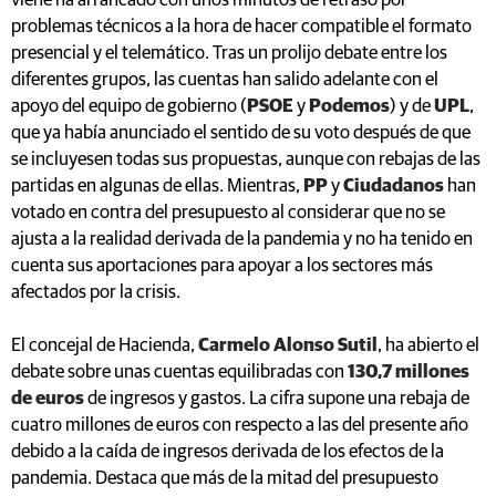
viene ha arrancado con unos minutos de retraso por
problemas técnicos a la hora de hacer compatible el formato
presencial y el telemático. Tras un prolijo debate entre los
diferentes grupos, las cuentas han salido adelante con el
apoyo del equipo de gobierno (
PSOE
y
Podemos
) y de
UPL
,
que ya había anunciado el sentido de su voto después de que
se incluyesen todas sus propuestas, aunque con rebajas de las
partidas en algunas de ellas. Mientras,
PP
y
Ciudadanos
han
votado en contra del presupuesto al considerar que no se
ajusta a la realidad derivada de la pandemia y no ha tenido en
cuenta sus aportaciones para apoyar a los sectores más
afectados por la crisis.
El concejal de Hacienda,
Carmelo Alonso Sutil
, ha abierto el
debate sobre unas cuentas equilibradas con
130,7 millones
de euros
de ingresos y gastos. La cifra supone una rebaja de
cuatro millones de euros con respecto a las del presente año
debido a la caída de ingresos derivada de los efectos de la
pandemia. Destaca que más de la mitad del presupuesto