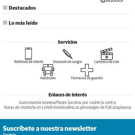
Destacados
Lo más leído
Servicios
Teléfonos de interés
Donación de sangre
Cartelera de cine
Autobuses
Farmacias de guardia
Enlaces de interés
Gastronomia leonesa
Planes baratos por León
A la contra
Rutas de montaña en León
Enredabailes
Los personajes de Ful
Cataplasma
Suscríbete a nuestra newsletter
Nombre