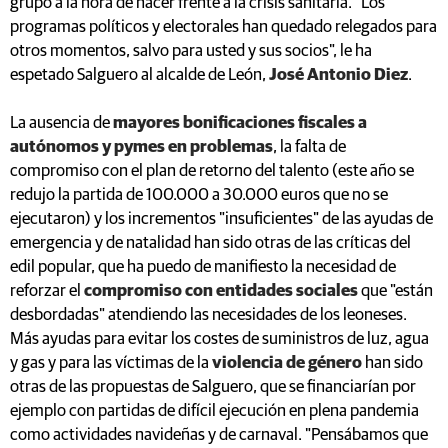
grupo a la hora de hacer frente a la crisis sanitaria. "Los
programas políticos y electorales han quedado relegados para
otros momentos, salvo para usted y sus socios", le ha
espetado Salguero al alcalde de León,
José Antonio Diez
.
La ausencia de
mayores bonificaciones fiscales a
autónomos y pymes en problemas
, la falta de
compromiso con el plan de retorno del talento (este año se
redujo la partida de 100.000 a 30.000 euros que no se
ejecutaron) y los incrementos "insuficientes" de las ayudas de
emergencia y de natalidad han sido otras de las críticas del
edil popular, que ha puedo de manifiesto la necesidad de
reforzar el
compromiso con entidades sociales
que "están
desbordadas" atendiendo las necesidades de los leoneses.
Más ayudas para evitar los costes de suministros de luz, agua
y gas y para las víctimas de la
violencia de género
han sido
otras de las propuestas de Salguero, que se financiarían por
ejemplo con partidas de difícil ejecución en plena pandemia
como actividades navideñas y de carnaval. "Pensábamos que