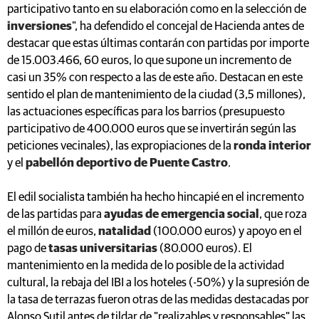
participativo tanto en su elaboración como en la selección de
inversiones
", ha defendido el concejal de Hacienda antes de
destacar que estas últimas contarán con partidas por importe
de 15.003.466, 60 euros, lo que supone un incremento de
casi un 35% con respecto a las de este año. Destacan en este
sentido el plan de mantenimiento de la ciudad (3,5 millones),
las actuaciones específicas para los barrios (presupuesto
participativo de 400.000 euros que se invertirán según las
peticiones vecinales), las expropiaciones de la
ronda interior
y el
pabellón deportivo de Puente Castro
.
El edil socialista también ha hecho hincapié en el incremento
de las partidas para
ayudas de emergencia social
, que roza
el millón de euros,
natalidad
(100.000 euros) y apoyo en el
pago de
tasas universitarias
(80.000 euros). El
mantenimiento en la medida de lo posible de la actividad
cultural, la rebaja del IBI a los hoteles (-50%) y la supresión de
la tasa de terrazas fueron otras de las medidas destacadas por
Alonso Sutil antes de tildar de "realizables y responsables" las