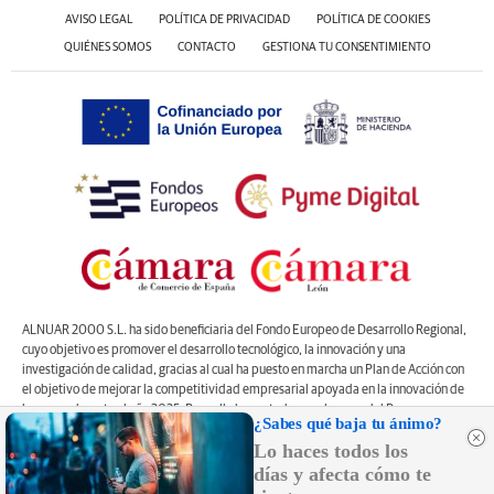
AVISO LEGAL
POLÍTICA DE PRIVACIDAD
POLÍTICA DE COOKIES
QUIÉNES SOMOS
CONTACTO
GESTIONA TU CONSENTIMIENTO
ALNUAR 2000 S.L. ha sido beneficiaria del Fondo Europeo de Desarrollo Regional,
cuyo objetivo es promover el desarrollo tecnológico, la innovación y una
investigación de calidad, gracias al cual ha puesto en marcha un Plan de Acción con
el objetivo de mejorar la competitividad empresarial apoyada en la innovación de
la pyme, durante el año 2025. Para ello ha contado con el apoyo del Programa
¿Sabes qué baja tu ánimo?
Pyme Innova de la Cámara de Comercio de León
#EuropaSeSiente”
Lo haces todos los
días y afecta cómo te
Controlado por OJDinteractiva