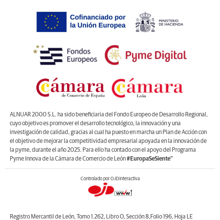
ALNUAR 2000 S.L. ha sido beneficiaria del Fondo Europeo de Desarrollo Regional,
cuyo objetivo es promover el desarrollo tecnológico, la innovación y una
investigación de calidad, gracias al cual ha puesto en marcha un Plan de Acción con
el objetivo de mejorar la competitividad empresarial apoyada en la innovación de
la pyme, durante el año 2025. Para ello ha contado con el apoyo del Programa
Pyme Innova de la Cámara de Comercio de León
#EuropaSeSiente”
Controlado por OJDinteractiva
Registro Mercantil de León, Tomo 1.262, Libro O, Sección 8,Folio 196, Hoja LE