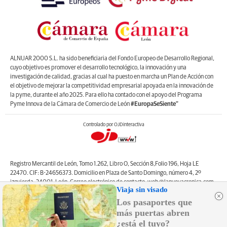
ALNUAR 2000 S.L. ha sido beneficiaria del Fondo Europeo de Desarrollo Regional,
cuyo objetivo es promover el desarrollo tecnológico, la innovación y una
investigación de calidad, gracias al cual ha puesto en marcha un Plan de Acción con
el objetivo de mejorar la competitividad empresarial apoyada en la innovación de
la pyme, durante el año 2025. Para ello ha contado con el apoyo del Programa
Pyme Innova de la Cámara de Comercio de León
#EuropaSeSiente”
Controlado por OJDinteractiva
Registro Mercantil de León, Tomo 1.262, Libro O, Sección 8,Folio 196, Hoja LE
22470. CIF: B-24656373. Domicilio en Plaza de Santo Domingo, número 4, 2º
izquierda, 24001, León. Correo electrónico de contacto: web@lanuevacronica.com.
Viaja sin visado
Copyright © ALNUAR 2000 S.L. (LA NUEVA CRÓNICA). Incluye contenidos de la
Los pasaportes que
empresa, de empresas del grupo o de terceros.
más puertas abren
¿está el tuyo?