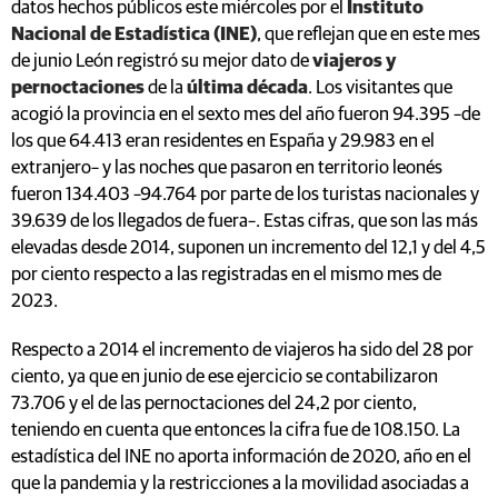
datos hechos públicos este miércoles por el
Instituto
Nacional de Estadística (INE)
, que reflejan que en este mes
de junio León registró su mejor dato de
viajeros y
pernoctaciones
de la
última década
. Los visitantes que
acogió la provincia en el sexto mes del año fueron 94.395 –de
los que 64.413 eran residentes en España y 29.983 en el
extranjero– y las noches que pasaron en territorio leonés
fueron 134.403 –94.764 por parte de los turistas nacionales y
39.639 de los llegados de fuera–. Estas cifras, que son las más
elevadas desde 2014, suponen un incremento del 12,1 y del 4,5
por ciento respecto a las registradas en el mismo mes de
2023.
Respecto a 2014 el incremento de viajeros ha sido del 28 por
ciento, ya que en junio de ese ejercicio se contabilizaron
73.706 y el de las pernoctaciones del 24,2 por ciento,
teniendo en cuenta que entonces la cifra fue de 108.150. La
estadística del INE no aporta información de 2020, año en el
que la pandemia y la restricciones a la movilidad asociadas a