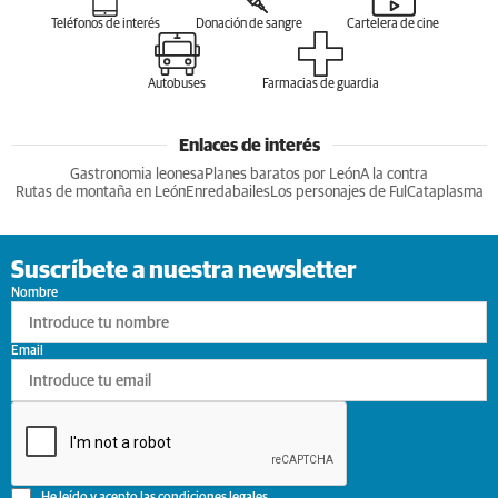
Teléfonos de interés
Donación de sangre
Cartelera de cine
Autobuses
Farmacias de guardia
Enlaces de interés
Gastronomia leonesa
Planes baratos por León
A la contra
Rutas de montaña en León
Enredabailes
Los personajes de Ful
Cataplasma
Suscríbete a nuestra newsletter
Nombre
Email