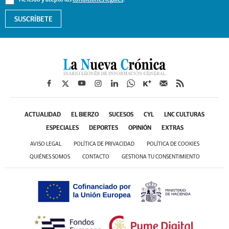
He leído y acepto las
condiciones legales
.
SUSCRÍBETE
ACTUALIDAD
EL BIERZO
SUCESOS
CYL
LNC CULTURAS
ESPECIALES
DEPORTES
OPINIÓN
EXTRAS
AVISO LEGAL
POLÍTICA DE PRIVACIDAD
POLÍTICA DE COOKIES
QUIÉNES SOMOS
CONTACTO
GESTIONA TU CONSENTIMIENTO