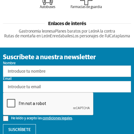
Autobuses
Farmacias de guardia
Enlaces de interés
Gastronomia leonesa
Planes baratos por León
A la contra
Rutas de montaña en León
Enredabailes
Los personajes de Ful
Cataplasma
Suscríbete a nuestra newsletter
Nombre
Email
He leído y acepto las
condiciones legales
.
SUSCRÍBETE