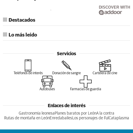
DISCOVER WITH
Destacados
Lo más leído
Servicios
Teléfonos de interés
Donación de sangre
Cartelera de cine
Autobuses
Farmacias de guardia
Enlaces de interés
Gastronomia leonesa
Planes baratos por León
A la contra
Rutas de montaña en León
Enredabailes
Los personajes de Ful
Cataplasma