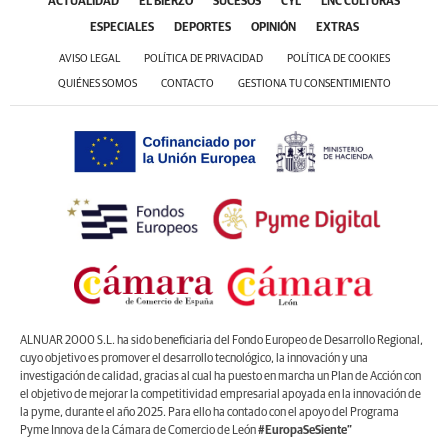
ACTUALIDAD
EL BIERZO
SUCESOS
CYL
LNC CULTURAS
ESPECIALES
DEPORTES
OPINIÓN
EXTRAS
AVISO LEGAL
POLÍTICA DE PRIVACIDAD
POLÍTICA DE COOKIES
QUIÉNES SOMOS
CONTACTO
GESTIONA TU CONSENTIMIENTO
ALNUAR 2000 S.L. ha sido beneficiaria del Fondo Europeo de Desarrollo Regional,
cuyo objetivo es promover el desarrollo tecnológico, la innovación y una
investigación de calidad, gracias al cual ha puesto en marcha un Plan de Acción con
el objetivo de mejorar la competitividad empresarial apoyada en la innovación de
la pyme, durante el año 2025. Para ello ha contado con el apoyo del Programa
Pyme Innova de la Cámara de Comercio de León
#EuropaSeSiente”