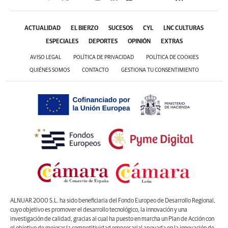
ACTUALIDAD
EL BIERZO
SUCESOS
CYL
LNC CULTURAS
ESPECIALES
DEPORTES
OPINIÓN
EXTRAS
AVISO LEGAL
POLÍTICA DE PRIVACIDAD
POLÍTICA DE COOKIES
QUIÉNES SOMOS
CONTACTO
GESTIONA TU CONSENTIMIENTO
ALNUAR 2000 S.L. ha sido beneficiaria del Fondo Europeo de Desarrollo Regional,
cuyo objetivo es promover el desarrollo tecnológico, la innovación y una
investigación de calidad, gracias al cual ha puesto en marcha un Plan de Acción con