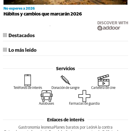
No esperes a 2026
Hábitos y cambios que marcarán 2026
DISCOVER WITH
Destacados
Lo más leído
Servicios
Teléfonos de interés
Donación de sangre
Cartelera de cine
Autobuses
Farmacias de guardia
Enlaces de interés
Gastronomia leonesa
Planes baratos por León
A la contra