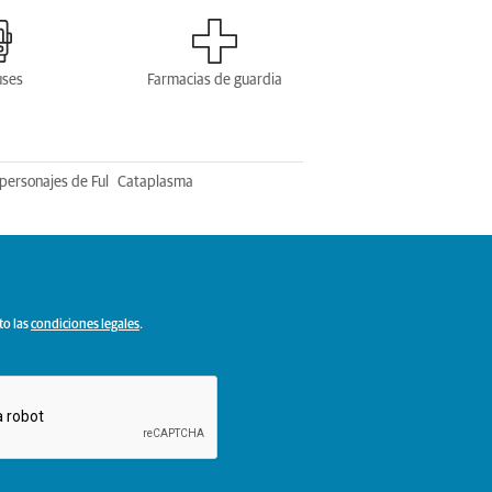
uses
Farmacias de guardia
personajes de Ful
Cataplasma
to las
condiciones legales
.