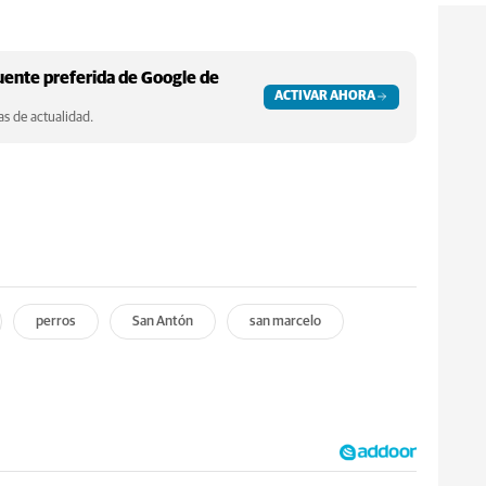
ente preferida de Google de
ACTIVAR AHORA
s de actualidad.
perros
San Antón
san marcelo