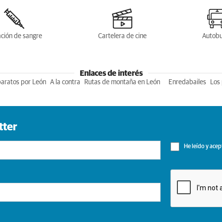
ción de sangre
Cartelera de cine
Autob
Enlaces de interés
baratos por León
A la contra
Rutas de montaña en León
Enredabailes
Los 
tter
He leído y acep