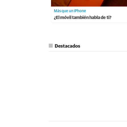
Más que un iPhone
¿El móvil también habla de ti?
Destacados