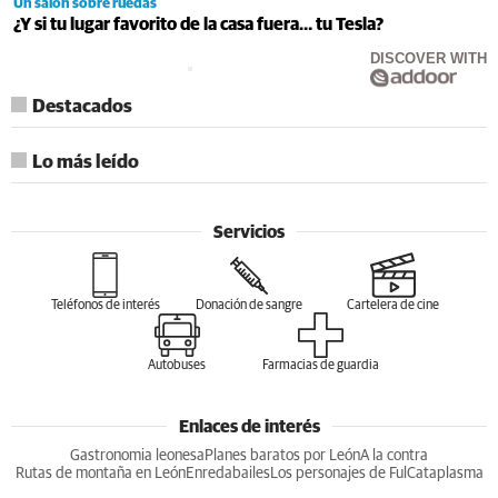
Un salón sobre ruedas
¿Y si tu lugar favorito de la casa fuera… tu Tesla?
DISCOVER WITH
Destacados
Lo más leído
Servicios
Teléfonos de interés
Donación de sangre
Cartelera de cine
Autobuses
Farmacias de guardia
Enlaces de interés
Gastronomia leonesa
Planes baratos por León
A la contra
Rutas de montaña en León
Enredabailes
Los personajes de Ful
Cataplasma