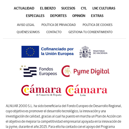
ACTUALIDAD
EL BIERZO
SUCESOS
CYL
LNC CULTURAS
ESPECIALES
DEPORTES
OPINIÓN
EXTRAS
AVISO LEGAL
POLÍTICA DE PRIVACIDAD
POLÍTICA DE COOKIES
QUIÉNES SOMOS
CONTACTO
GESTIONA TU CONSENTIMIENTO
ALNUAR 2000 S.L. ha sido beneficiaria del Fondo Europeo de Desarrollo Regional,
cuyo objetivo es promover el desarrollo tecnológico, la innovación y una
investigación de calidad, gracias al cual ha puesto en marcha un Plan de Acción con
el objetivo de mejorar la competitividad empresarial apoyada en la innovación de
la pyme, durante el año 2025. Para ello ha contado con el apoyo del Programa