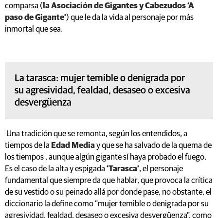
comparsa (
la Asociación de Gigantes y Cabezudos ‘A
paso de Gigante’
) que le da la vida al personaje por más
inmortal que sea.
La tarasca: mujer temible o denigrada por
su agresividad, fealdad, desaseo o excesiva
desvergüenza
Una tradición que se remonta, según los entendidos, a
tiempos de la
Edad Media
y que se ha salvado de la quema de
los tiempos , aunque algún gigante sí haya probado el fuego.
Es el caso de la alta y espigada
‘Tarasca’
, el personaje
fundamental que siempre da que hablar, que provoca la crítica
de su vestido o su peinado allá por donde pase, no obstante, el
diccionario la define como "mujer temible o denigrada por su
agresividad, fealdad, desaseo o excesiva desvergüenza", como