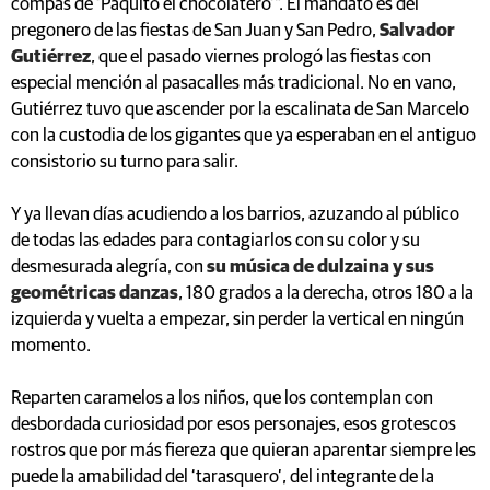
compás de ‘Paquito el chocolatero’". El mandato es del
pregonero de las fiestas de San Juan y San Pedro,
Salvador
Gutiérrez
, que el pasado viernes prologó las fiestas con
especial mención al pasacalles más tradicional. No en vano,
Gutiérrez tuvo que ascender por la escalinata de San Marcelo
con la custodia de los gigantes que ya esperaban en el antiguo
consistorio su turno para salir.
Y ya llevan días acudiendo a los barrios, azuzando al público
de todas las edades para contagiarlos con su color y su
desmesurada alegría, con
su música de dulzaina y sus
geométricas danzas
, 180 grados a la derecha, otros 180 a la
izquierda y vuelta a empezar, sin perder la vertical en ningún
momento.
Reparten caramelos a los niños, que los contemplan con
desbordada curiosidad por esos personajes, esos grotescos
rostros que por más fiereza que quieran aparentar siempre les
puede la amabilidad del ‘tarasquero’, del integrante de la