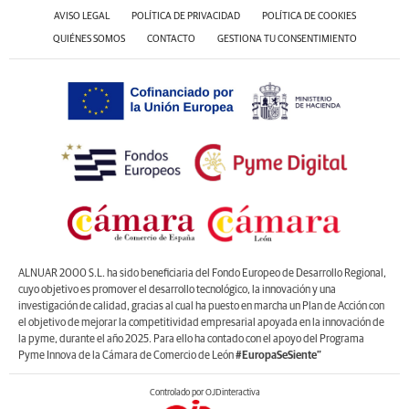
AVISO LEGAL
POLÍTICA DE PRIVACIDAD
POLÍTICA DE COOKIES
QUIÉNES SOMOS
CONTACTO
GESTIONA TU CONSENTIMIENTO
ALNUAR 2000 S.L. ha sido beneficiaria del Fondo Europeo de Desarrollo Regional,
cuyo objetivo es promover el desarrollo tecnológico, la innovación y una
investigación de calidad, gracias al cual ha puesto en marcha un Plan de Acción con
el objetivo de mejorar la competitividad empresarial apoyada en la innovación de
la pyme, durante el año 2025. Para ello ha contado con el apoyo del Programa
Pyme Innova de la Cámara de Comercio de León
#EuropaSeSiente”
Controlado por OJDinteractiva