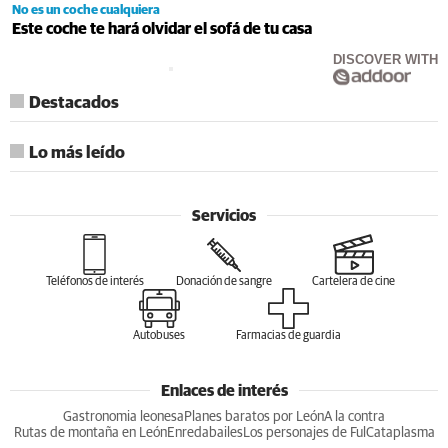
No es un coche cualquiera
Este coche te hará olvidar el sofá de tu casa
DISCOVER WITH
Destacados
Lo más leído
Servicios
Teléfonos de interés
Donación de sangre
Cartelera de cine
Autobuses
Farmacias de guardia
Enlaces de interés
Gastronomia leonesa
Planes baratos por León
A la contra
Rutas de montaña en León
Enredabailes
Los personajes de Ful
Cataplasma