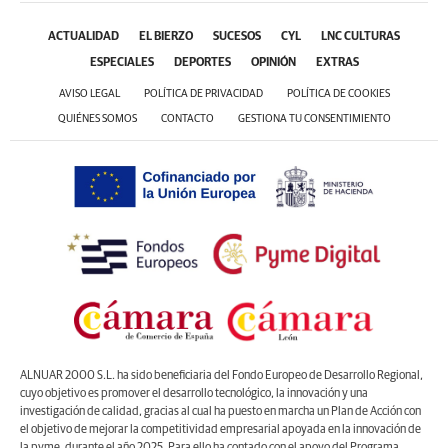
ACTUALIDAD
EL BIERZO
SUCESOS
CYL
LNC CULTURAS
ESPECIALES
DEPORTES
OPINIÓN
EXTRAS
AVISO LEGAL
POLÍTICA DE PRIVACIDAD
POLÍTICA DE COOKIES
QUIÉNES SOMOS
CONTACTO
GESTIONA TU CONSENTIMIENTO
ALNUAR 2000 S.L. ha sido beneficiaria del Fondo Europeo de Desarrollo Regional,
cuyo objetivo es promover el desarrollo tecnológico, la innovación y una
investigación de calidad, gracias al cual ha puesto en marcha un Plan de Acción con
el objetivo de mejorar la competitividad empresarial apoyada en la innovación de
la pyme, durante el año 2025. Para ello ha contado con el apoyo del Programa