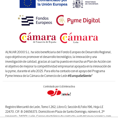
ALNUAR 2000 S.L. ha sido beneficiaria del Fondo Europeo de Desarrollo Regional,
cuyo objetivo es promover el desarrollo tecnológico, la innovación y una
investigación de calidad, gracias al cual ha puesto en marcha un Plan de Acción con
el objetivo de mejorar la competitividad empresarial apoyada en la innovación de
la pyme, durante el año 2025. Para ello ha contado con el apoyo del Programa
Pyme Innova de la Cámara de Comercio de León
#EuropaSeSiente”
Controlado por OJDinteractiva
Registro Mercantil de León, Tomo 1.262, Libro O, Sección 8,Folio 196, Hoja LE
22470. CIF: B-24656373. Domicilio en Plaza de Santo Domingo, número 4, 2º
izquierda, 24001, León. Correo electrónico de contacto: web@lanuevacronica.com.