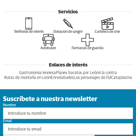
Servicios
Teléfonos de interés
Donación de sangre
Cartelera de cine
Autobuses
Farmacias de guardia
Enlaces de interés
Gastronomia leonesa
Planes baratos por León
A la contra
Rutas de montaña en León
Enredabailes
Los personajes de Ful
Cataplasma
Suscríbete a nuestra newsletter
Nombre
Email