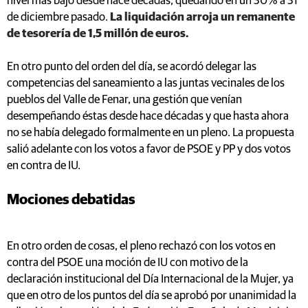
nivel más bajo desde hace décadas, quedando en un 30% a 31
de diciembre pasado.
La liquidación arroja un remanente
de tesorería de 1,5 millón de euros.
En otro punto del orden del día, se acordó delegar las
competencias del saneamiento a las juntas vecinales de los
pueblos del Valle de Fenar, una gestión que venían
desempeñando éstas desde hace décadas y que hasta ahora
no se había delegado formalmente en un pleno. La propuesta
salió adelante con los votos a favor de PSOE y PP y dos votos
en contra de IU.
Mociones debatidas
En otro orden de cosas, el pleno rechazó con los votos en
contra del PSOE una moción de IU con motivo de la
declaración institucional del Día Internacional de la Mujer, ya
que en otro de los puntos del día se aprobó por unanimidad la