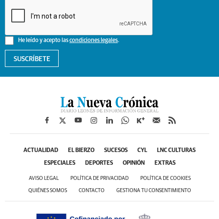
He leído y acepto las
condiciones legales
.
SUSCRÍBETE
ACTUALIDAD
EL BIERZO
SUCESOS
CYL
LNC CULTURAS
ESPECIALES
DEPORTES
OPINIÓN
EXTRAS
AVISO LEGAL
POLÍTICA DE PRIVACIDAD
POLÍTICA DE COOKIES
QUIÉNES SOMOS
CONTACTO
GESTIONA TU CONSENTIMIENTO