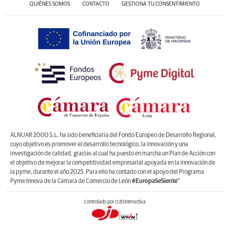
QUIÉNES SOMOS
CONTACTO
GESTIONA TU CONSENTIMIENTO
ALNUAR 2000 S.L. ha sido beneficiaria del Fondo Europeo de Desarrollo Regional,
cuyo objetivo es promover el desarrollo tecnológico, la innovación y una
investigación de calidad, gracias al cual ha puesto en marcha un Plan de Acción con
el objetivo de mejorar la competitividad empresarial apoyada en la innovación de
la pyme, durante el año 2025. Para ello ha contado con el apoyo del Programa
Pyme Innova de la Cámara de Comercio de León
#EuropaSeSiente”
Controlado por OJDinteractiva