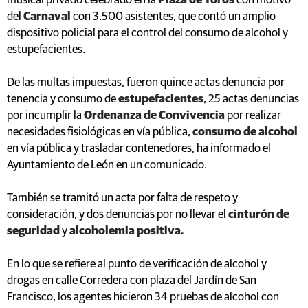
musical privado celebrado en la
Plaza de Toros
con motivo
del
Carnaval
con 3.500 asistentes, que contó un amplio
dispositivo policial para el control del consumo de alcohol y
estupefacientes.
De las multas impuestas, fueron quince actas denuncia por
tenencia y consumo de
estupefacientes
, 25 actas denuncias
por incumplir la
Ordenanza de Convivencia
por realizar
necesidades fisiológicas en vía pública,
consumo de alcohol
en vía pública y trasladar contenedores, ha informado el
Ayuntamiento de León en un comunicado.
También se tramitó un acta por falta de respeto y
consideración, y dos denuncias por no llevar el
cinturón de
seguridad
y
alcoholemia positiva.
En lo que se refiere al punto de verificación de alcohol y
drogas en calle Corredera con plaza del Jardín de San
Francisco, los agentes hicieron 34 pruebas de alcohol con