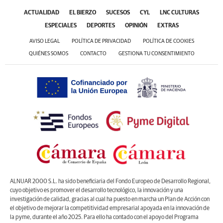
ACTUALIDAD
EL BIERZO
SUCESOS
CYL
LNC CULTURAS
ESPECIALES
DEPORTES
OPINIÓN
EXTRAS
AVISO LEGAL
POLÍTICA DE PRIVACIDAD
POLÍTICA DE COOKIES
QUIÉNES SOMOS
CONTACTO
GESTIONA TU CONSENTIMIENTO
ALNUAR 2000 S.L. ha sido beneficiaria del Fondo Europeo de Desarrollo Regional,
cuyo objetivo es promover el desarrollo tecnológico, la innovación y una
investigación de calidad, gracias al cual ha puesto en marcha un Plan de Acción con
el objetivo de mejorar la competitividad empresarial apoyada en la innovación de
la pyme, durante el año 2025. Para ello ha contado con el apoyo del Programa