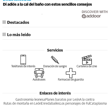
Di adiós a la cal del baño con estos sencillos consejos
DISCOVER WITH
Destacados
Lo más leído
Servicios
Teléfonos de interés
Donación de sangre
Cartelera de cine
Autobuses
Farmacias de guardia
Enlaces de interés
Gastronomia leonesa
Planes baratos por León
A la contra
Rutas de montaña en León
Enredabailes
Los personajes de Ful
Cataplasma