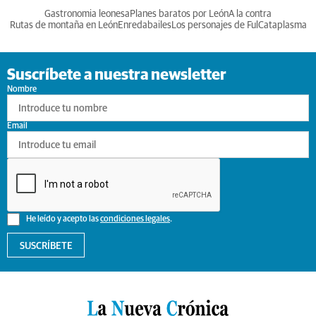
Gastronomia leonesa
Planes baratos por León
A la contra
Rutas de montaña en León
Enredabailes
Los personajes de Ful
Cataplasma
Suscríbete a nuestra newsletter
Nombre
Email
He leído y acepto las
condiciones legales
.
SUSCRÍBETE