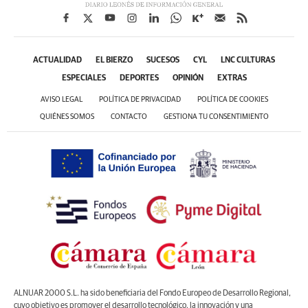
ACTUALIDAD
EL BIERZO
SUCESOS
CYL
LNC CULTURAS
ESPECIALES
DEPORTES
OPINIÓN
EXTRAS
AVISO LEGAL
POLÍTICA DE PRIVACIDAD
POLÍTICA DE COOKIES
QUIÉNES SOMOS
CONTACTO
GESTIONA TU CONSENTIMIENTO
ALNUAR 2000 S.L. ha sido beneficiaria del Fondo Europeo de Desarrollo Regional,
cuyo objetivo es promover el desarrollo tecnológico, la innovación y una