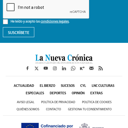
He leído y acepto las
condiciones legales
.
SUSCRÍBETE
ACTUALIDAD
EL BIERZO
SUCESOS
CYL
LNC CULTURAS
ESPECIALES
DEPORTES
OPINIÓN
EXTRAS
AVISO LEGAL
POLÍTICA DE PRIVACIDAD
POLÍTICA DE COOKIES
QUIÉNES SOMOS
CONTACTO
GESTIONA TU CONSENTIMIENTO