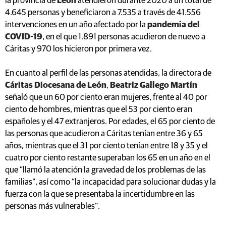
la provincia de
León
atendieron durante 2020 a un total de
4.645 personas y beneficiaron a 7.535 a través de 41.556
intervenciones en un año afectado por la
pandemia del
COVID-19
, en el que 1.891 personas acudieron de nuevo a
Cáritas y 970 los hicieron por primera vez.
En cuanto al perfil de las personas atendidas, la directora de
Cáritas Diocesana de León
,
Beatriz Gallego Martín
señaló que un 60 por ciento eran mujeres, frente al 40 por
ciento de hombres, mientras que el 53 por ciento eran
españoles y el 47 extranjeros. Por edades, el 65 por ciento de
las personas que acudieron a Cáritas tenían entre 36 y 65
años, mientras que el 31 por ciento tenían entre 18 y 35 y el
cuatro por ciento restante superaban los 65 en un año en el
que “llamó la atención la gravedad de los problemas de las
familias”, así como “la incapacidad para solucionar dudas y la
fuerza con la que se presentaba la incertidumbre en las
personas más vulnerables”.