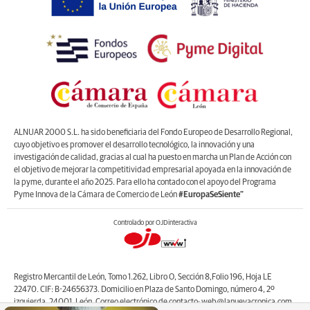
ALNUAR 2000 S.L. ha sido beneficiaria del Fondo Europeo de Desarrollo Regional,
cuyo objetivo es promover el desarrollo tecnológico, la innovación y una
investigación de calidad, gracias al cual ha puesto en marcha un Plan de Acción con
el objetivo de mejorar la competitividad empresarial apoyada en la innovación de
la pyme, durante el año 2025. Para ello ha contado con el apoyo del Programa
Pyme Innova de la Cámara de Comercio de León
#EuropaSeSiente”
Controlado por OJDinteractiva
Registro Mercantil de León, Tomo 1.262, Libro O, Sección 8,Folio 196, Hoja LE
22470. CIF: B-24656373. Domicilio en Plaza de Santo Domingo, número 4, 2º
izquierda, 24001, León. Correo electrónico de contacto: web@lanuevacronica.com.