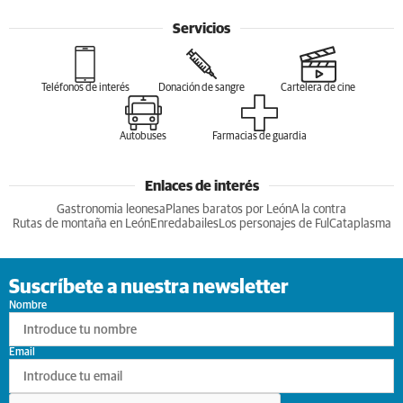
Servicios
Teléfonos de interés
Donación de sangre
Cartelera de cine
Autobuses
Farmacias de guardia
Enlaces de interés
Gastronomia leonesa
Planes baratos por León
A la contra
Rutas de montaña en León
Enredabailes
Los personajes de Ful
Cataplasma
Suscríbete a nuestra newsletter
Nombre
Email