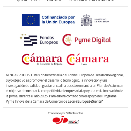
QUIÉNES SOMOS
CONTACTO
GESTIONA TU CONSENTIMIENTO
ALNUAR 2000 S.L. ha sido beneficiaria del Fondo Europeo de Desarrollo Regional,
cuyo objetivo es promover el desarrollo tecnológico, la innovación y una
investigación de calidad, gracias al cual ha puesto en marcha un Plan de Acción con
el objetivo de mejorar la competitividad empresarial apoyada en la innovación de
la pyme, durante el año 2025. Para ello ha contado con el apoyo del Programa
Pyme Innova de la Cámara de Comercio de León
#EuropaSeSiente”
Controlado por OJDinteractiva