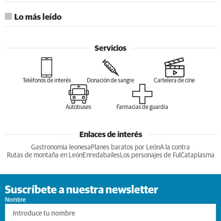
Lo más leído
Servicios
Teléfonos de interés
Donación de sangre
Cartelera de cine
Autobuses
Farmacias de guardia
Enlaces de interés
Gastronomia leonesa
Planes baratos por León
A la contra
Rutas de montaña en León
Enredabailes
Los personajes de Ful
Cataplasma
Suscríbete a nuestra newsletter
Nombre