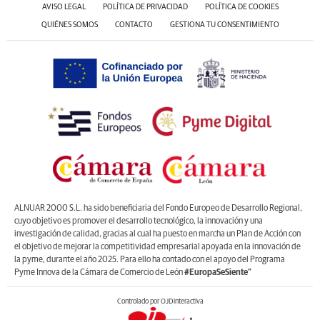
AVISO LEGAL
POLÍTICA DE PRIVACIDAD
POLÍTICA DE COOKIES
QUIÉNES SOMOS
CONTACTO
GESTIONA TU CONSENTIMIENTO
ALNUAR 2000 S.L. ha sido beneficiaria del Fondo Europeo de Desarrollo Regional,
cuyo objetivo es promover el desarrollo tecnológico, la innovación y una
investigación de calidad, gracias al cual ha puesto en marcha un Plan de Acción con
el objetivo de mejorar la competitividad empresarial apoyada en la innovación de
la pyme, durante el año 2025. Para ello ha contado con el apoyo del Programa
Pyme Innova de la Cámara de Comercio de León
#EuropaSeSiente”
Controlado por OJDinteractiva