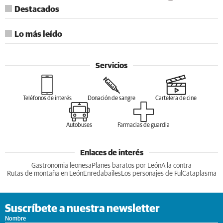
Destacados
Lo más leído
Servicios
Teléfonos de interés
Donación de sangre
Cartelera de cine
Autobuses
Farmacias de guardia
Enlaces de interés
Gastronomia leonesa
Planes baratos por León
A la contra
Rutas de montaña en León
Enredabailes
Los personajes de Ful
Cataplasma
Suscríbete a nuestra newsletter
Nombre