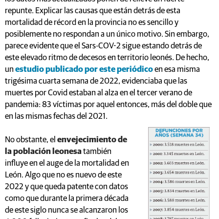
repunte. Explicar las causas que están detrás de esta
mortalidad de récord en la provincia no es sencillo y
posiblemente no respondan a un único motivo. Sin embargo,
parece evidente que el Sars-COV-2 sigue estando detrás de
este elevado ritmo de decesos en territorio leonés. De hecho,
un
estudio publicado por este periódico
en esa misma
trigésima cuarta semana de 2022, evidenciaba que las
muertes por Covid estaban al alza en el tercer verano de
pandemia: 83 víctimas por aquel entonces, más del doble que
en las mismas fechas del 2021.
No obstante, el
envejecimiento de
la población leonesa
también
influye en el auge de la mortalidad en
León. Algo que no es nuevo de este
2022 y que queda patente con datos
como que durante la primera década
de este siglo nunca se alcanzaron los