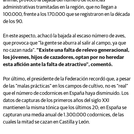
animal, provocó la bajada del número de licencias
administrativas tramitadas en la región, que no llegan a
100.000, frente a los 170.000 que se registraron en la década
de los 90.
En este aspecto, achacó la bajada al escaso número de aves,
que provoca que “la gente se aburra al salir al campo, ya que
no cazan nada”.
“Existe una falta de relevo generacional,
los jóvenes, hijos de cazadores, optan por no heredar
esta afición ante la falta de atractivo”, comentó.
Por último, el presidente de la Federación recordó que, a pesar
de las "malas prácticas" en los campos de cultivo, no es “real”
que el número de codornices en España haya disminuido. Los
datos de capturas de los primeros años del siglo XXI
mantienen la misma tónica que los últimos 20; en España se
capturan una media anual de 1.300.000 codornices, de las
cuales la mitad se cazan en Castilla y León.