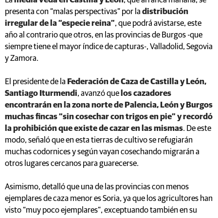
La
media veda en Castilla y León
, que arranca mañana, se
presenta con “malas perspectivas” por la
distribución
irregular de la “especie reina”
, que podrá avistarse, este
año al contrario que otros, en las provincias de Burgos -que
siempre tiene el mayor índice de capturas-, Valladolid, Segovia
y Zamora.
El presidente de la
Federación de Caza de Castilla y León,
Santiago Iturmendi
, avanzó que
los cazadores
encontrarán en la zona norte de Palencia, León y Burgos
muchas fincas “sin cosechar con trigos en pie” y recordó
la prohibición que existe de cazar en las mismas
. De este
modo, señaló que en esta tierras de cultivo se refugiarán
muchas codornices y según vayan cosechando migrarán a
otros lugares cercanos para guarecerse.
Asimismo, detalló que una de las provincias con menos
ejemplares de caza menor es Soria, ya que los agricultores han
visto “muy poco ejemplares”, exceptuando también en su