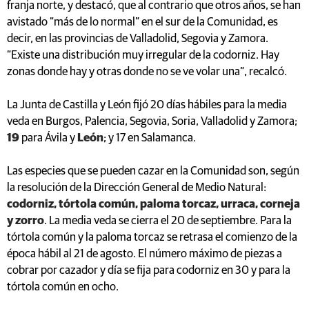
franja norte, y destacó, que al contrario que otros años, se han
avistado “más de lo normal” en el sur de la Comunidad, es
decir, en las provincias de Valladolid, Segovia y Zamora.
“Existe una distribución muy irregular de la codorniz. Hay
zonas donde hay y otras donde no se ve volar una”, recalcó.
La Junta de Castilla y León fijó 20 días hábiles para la media
veda en Burgos, Palencia, Segovia, Soria, Valladolid y Zamora;
19
para Ávila y
León
; y 17 en Salamanca.
Las especies que se pueden cazar en la Comunidad son, según
la resolución de la Dirección General de Medio Natural:
codorniz, tórtola común, paloma torcaz, urraca, corneja
y zorro
. La media veda se cierra el 20 de septiembre. Para la
tórtola común y la paloma torcaz se retrasa el comienzo de la
época hábil al 21 de agosto. El número máximo de piezas a
cobrar por cazador y día se fija para codorniz en 30 y para la
tórtola común en ocho.