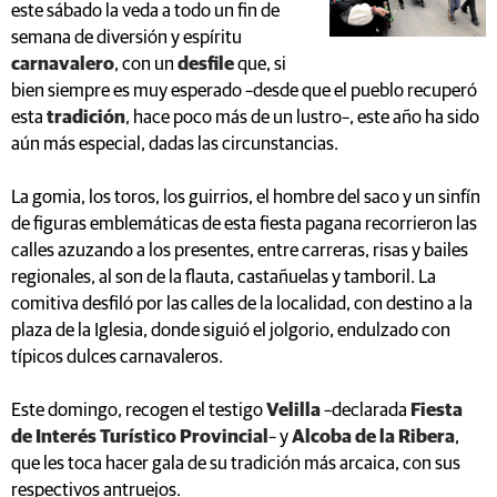
este sábado la veda a todo un fin de
semana de diversión y espíritu
carnavalero
, con un
desfile
que, si
bien siempre es muy esperado –desde que el pueblo recuperó
esta
tradición
, hace poco más de un lustro–, este año ha sido
aún más especial, dadas las circunstancias.
La gomia, los toros, los guirrios, el hombre del saco y un sinfín
de figuras emblemáticas de esta fiesta pagana recorrieron las
calles azuzando a los presentes, entre carreras, risas y bailes
regionales, al son de la flauta, castañuelas y tamboril. La
comitiva desfiló por las calles de la localidad, con destino a la
plaza de la Iglesia, donde siguió el jolgorio, endulzado con
típicos dulces carnavaleros.
Este domingo, recogen el testigo
Velilla
–declarada
Fiesta
de Interés Turístico Provincial
– y
Alcoba de la Ribera
,
que les toca hacer gala de su tradición más arcaica, con sus
respectivos antruejos.