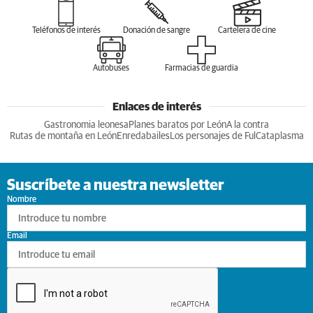
Teléfonos de interés
Donación de sangre
Cartelera de cine
Autobuses
Farmacias de guardia
Enlaces de interés
Gastronomia leonesa
Planes baratos por León
A la contra
Rutas de montaña en León
Enredabailes
Los personajes de Ful
Cataplasma
Suscríbete a nuestra newsletter
Nombre
Email