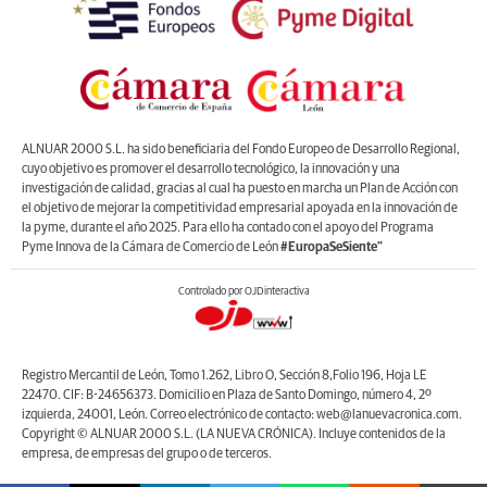
ALNUAR 2000 S.L. ha sido beneficiaria del Fondo Europeo de Desarrollo Regional,
cuyo objetivo es promover el desarrollo tecnológico, la innovación y una
investigación de calidad, gracias al cual ha puesto en marcha un Plan de Acción con
el objetivo de mejorar la competitividad empresarial apoyada en la innovación de
la pyme, durante el año 2025. Para ello ha contado con el apoyo del Programa
Pyme Innova de la Cámara de Comercio de León
#EuropaSeSiente”
Controlado por OJDinteractiva
Registro Mercantil de León, Tomo 1.262, Libro O, Sección 8,Folio 196, Hoja LE
22470. CIF: B-24656373. Domicilio en Plaza de Santo Domingo, número 4, 2º
izquierda, 24001, León. Correo electrónico de contacto: web@lanuevacronica.com.
Copyright © ALNUAR 2000 S.L. (LA NUEVA CRÓNICA). Incluye contenidos de la
empresa, de empresas del grupo o de terceros.