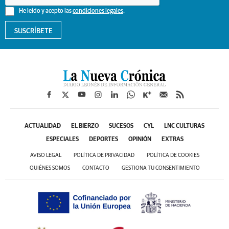
He leído y acepto las
condiciones legales
.
SUSCRÍBETE
ACTUALIDAD
EL BIERZO
SUCESOS
CYL
LNC CULTURAS
ESPECIALES
DEPORTES
OPINIÓN
EXTRAS
AVISO LEGAL
POLÍTICA DE PRIVACIDAD
POLÍTICA DE COOKIES
QUIÉNES SOMOS
CONTACTO
GESTIONA TU CONSENTIMIENTO