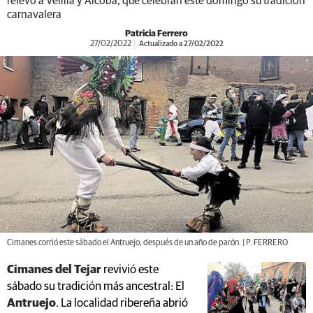
relevo a Velilla y Alcoba, que celebran este domingo su tradición
carnavalera
Patricia Ferrero
27/02/2022
Actualizado a 27/02/2022
Cimanes corrió este sábado el Antruejo, después de un año de parón. | P. FERRERO
Cimanes del Tejar
revivió este
sábado su tradición más ancestral: El
Antruejo
. La localidad ribereña abrió