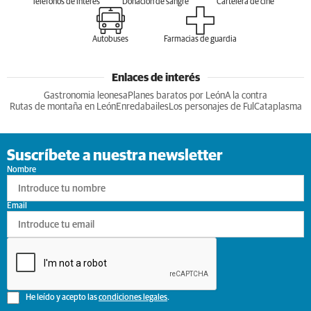
Teléfonos de interés
Donación de sangre
Cartelera de cine
Autobuses
Farmacias de guardia
Enlaces de interés
Gastronomia leonesa
Planes baratos por León
A la contra
Rutas de montaña en León
Enredabailes
Los personajes de Ful
Cataplasma
Suscríbete a nuestra newsletter
Nombre
Email
He leído y acepto las
condiciones legales
.