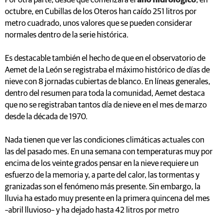
Por otra parte, desde que comenzara el
año hidrológico
, en
octubre, en Cubillas de los Oteros han caído 251 litros por
metro cuadrado, unos valores que se pueden considerar
normales dentro de la serie histórica.
Es destacable también el hecho de que en el observatorio de
Aemet de la León se registraba el máximo histórico de días de
nieve con 8 jornadas cubiertas de blanco. En líneas generales,
dentro del resumen para toda la comunidad, Aemet destaca
que no se registraban tantos día de nieve en el mes de marzo
desde la década de 1970.
Nada tienen que ver las condiciones climáticas actuales con
las del pasado mes. En una semana con temperaturas muy por
encima de los veinte grados pensar en la nieve requiere un
esfuerzo de la memoria y, a parte del calor, las tormentas y
granizadas son el fenómeno más presente. Sin embargo, la
lluvia ha estado muy presente en la primera quincena del mes
–abril lluvioso– y ha dejado hasta 42 litros por metro