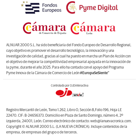
ALNUAR 2000 S.L. ha sido beneficiaria del Fondo Europeo de Desarrollo Regional,
cuyo objetivo es promover el desarrollo tecnológico, la innovación y una
investigación de calidad, gracias al cual ha puesto en marcha un Plan de Acción con
el objetivo de mejorar la competitividad empresarial apoyada en la innovación de
la pyme, durante el año 2025. Para ello ha contado con el apoyo del Programa
Pyme Innova de la Cámara de Comercio de León
#EuropaSeSiente”
Controlado por OJDinteractiva
Registro Mercantil de León, Tomo 1.262, Libro O, Sección 8,Folio 196, Hoja LE
22470. CIF: B-24656373. Domicilio en Plaza de Santo Domingo, número 4, 2º
izquierda, 24001, León. Correo electrónico de contacto: web@lanuevacronica.com.
Copyright © ALNUAR 2000 S.L. (LA NUEVA CRÓNICA). Incluye contenidos de la
empresa, de empresas del grupo o de terceros.