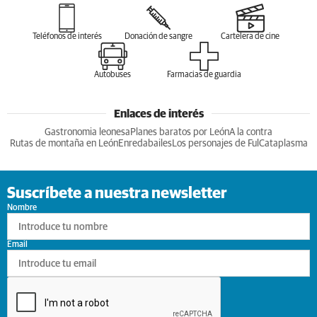
Teléfonos de interés
Donación de sangre
Cartelera de cine
Autobuses
Farmacias de guardia
Enlaces de interés
Gastronomia leonesa
Planes baratos por León
A la contra
Rutas de montaña en León
Enredabailes
Los personajes de Ful
Cataplasma
Suscríbete a nuestra newsletter
Nombre
Email