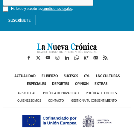
He leído y acepto las
condiciones legales
.
SUSCRÍBETE
ACTUALIDAD
EL BIERZO
SUCESOS
CYL
LNC CULTURAS
ESPECIALES
DEPORTES
OPINIÓN
EXTRAS
AVISO LEGAL
POLÍTICA DE PRIVACIDAD
POLÍTICA DE COOKIES
QUIÉNES SOMOS
CONTACTO
GESTIONA TU CONSENTIMIENTO