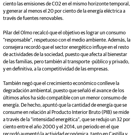
ciento las emisiones de CO2 en el mismo horizonte temporal,
y generar al menos el 20 por ciento de la energía eléctrica a
través de fuentes renovables.
Pilar del Olmo recalcó que el objetivo es lograr un consumo
“responsable”, respetuoso con el medio ambiente. Además, la
consejera recordó que el sector energético influye en el resto
de actividades de la sociedad, puesto que afecta al bienestar
de las familias, pero también al transporte -público y privado,
y en definitiva, a la competitividad de las empresas.
También negó que el crecimiento económico conlleve la
degradación ambiental, puesto que señaló el avance de los
últimos años ha sido compatible con un menor consumo de
energía. De hecho, apuntó que la cantidad de energía que se
consume en relación al Producto Interior Bruto (PIB) se mide
a través de la “intensidad energética”, que se redujo un 32 por
ciento entre el año 2000 y el 2014, un periodo en el que
recordó aumentó la actividad económica, tanto en Castilla y