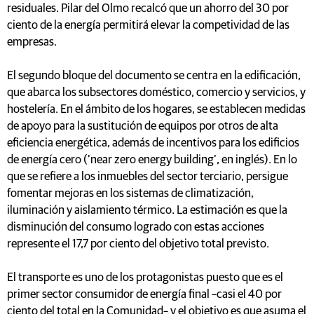
residuales. Pilar del Olmo recalcó que un ahorro del 30 por
ciento de la energía permitirá elevar la competividad de las
empresas.
El segundo bloque del documento se centra en la edificación,
que abarca los subsectores doméstico, comercio y servicios, y
hostelería. En el ámbito de los hogares, se establecen medidas
de apoyo para la sustitución de equipos por otros de alta
eficiencia energética, además de incentivos para los edificios
de energía cero (‘near zero energy building’, en inglés). En lo
que se refiere a los inmuebles del sector terciario, persigue
fomentar mejoras en los sistemas de climatización,
iluminación y aislamiento térmico. La estimación es que la
disminución del consumo logrado con estas acciones
represente el 17,7 por ciento del objetivo total previsto.
El transporte es uno de los protagonistas puesto que es el
primer sector consumidor de energía final –casi el 40 por
ciento del total en la Comunidad– y el objetivo es que asuma el