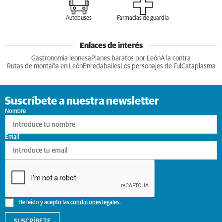
Autobuses
Farmacias de guardia
Enlaces de interés
Gastronomia leonesa
Planes baratos por León
A la contra
Rutas de montaña en León
Enredabailes
Los personajes de Ful
Cataplasma
Suscríbete a nuestra newsletter
Nombre
Email
He leído y acepto las
condiciones legales
.
SUSCRÍBETE