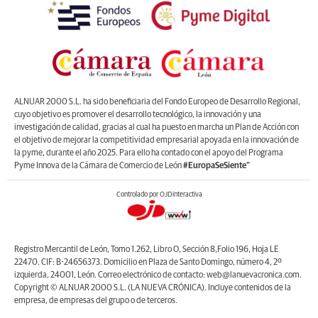
ALNUAR 2000 S.L. ha sido beneficiaria del Fondo Europeo de Desarrollo Regional,
cuyo objetivo es promover el desarrollo tecnológico, la innovación y una
investigación de calidad, gracias al cual ha puesto en marcha un Plan de Acción con
el objetivo de mejorar la competitividad empresarial apoyada en la innovación de
la pyme, durante el año 2025. Para ello ha contado con el apoyo del Programa
Pyme Innova de la Cámara de Comercio de León
#EuropaSeSiente”
Controlado por OJDinteractiva
Registro Mercantil de León, Tomo 1.262, Libro O, Sección 8,Folio 196, Hoja LE
22470. CIF: B-24656373. Domicilio en Plaza de Santo Domingo, número 4, 2º
izquierda, 24001, León. Correo electrónico de contacto: web@lanuevacronica.com.
Copyright © ALNUAR 2000 S.L. (LA NUEVA CRÓNICA). Incluye contenidos de la
empresa, de empresas del grupo o de terceros.