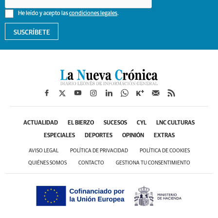
He leído y acepto las
condiciones legales
.
SUSCRÍBETE
ACTUALIDAD
EL BIERZO
SUCESOS
CYL
LNC CULTURAS
ESPECIALES
DEPORTES
OPINIÓN
EXTRAS
AVISO LEGAL
POLÍTICA DE PRIVACIDAD
POLÍTICA DE COOKIES
QUIÉNES SOMOS
CONTACTO
GESTIONA TU CONSENTIMIENTO