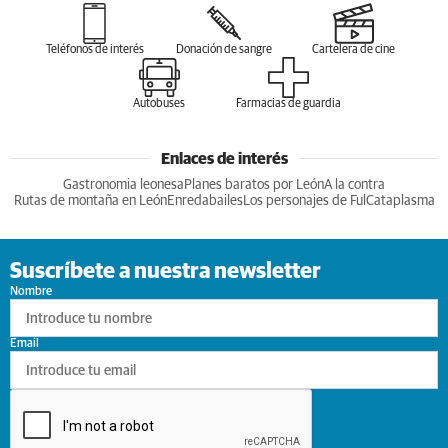
Teléfonos de interés
Donación de sangre
Cartelera de cine
Autobuses
Farmacias de guardia
Enlaces de interés
Gastronomia leonesa
Planes baratos por León
A la contra
Rutas de montaña en León
Enredabailes
Los personajes de Ful
Cataplasma
Suscríbete a nuestra newsletter
Nombre
Email