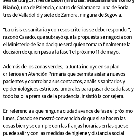
seis de Burgos, tres de
León (Truchas, Matallana de Torío y
Riaño)
, una de Palencia, cuatro de Salamanca, una de Soria,
tres de Valladolid y siete de Zamora, ninguna de Segovia.
“La crisis es sanitaria y con esos criterios se debe responder”,
razonó Casado, que subrayó que la propuesta se negocia con
el Ministerio de Sanidad que será quien tomará finalmente la
decisión de quien pasa a la fase 1 el próximo 11 de mayo.
Además de los zonas verdes, la Junta incluye en su plan
criterios en Atención Primaria que permita aislar a nuevos
pacientes y controlar a sus contactos, análisis sanitarios y
epidemiológicos estrictos, umbrales para pasar de cada fase y
todo bajo la premisa de la prudencia, insistió la consejera.
En referencia a que ninguna ciudad avance de fase el próximo
lunes, Casado se mostró convencida de que si se hacen las
cosas bien y se cumple con las franjas horarias en las que se
puede salir y con las medidas de higiene y distancia social