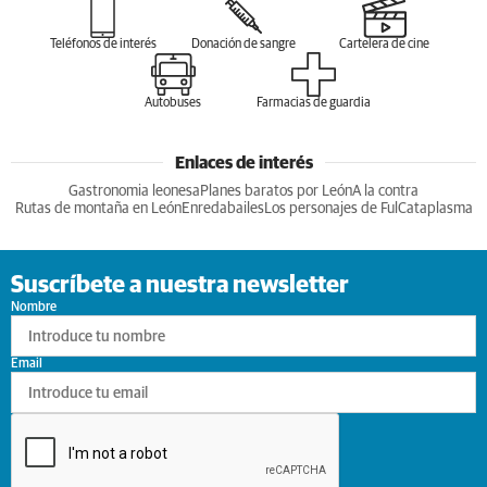
Teléfonos de interés
Donación de sangre
Cartelera de cine
Autobuses
Farmacias de guardia
Enlaces de interés
Gastronomia leonesa
Planes baratos por León
A la contra
Rutas de montaña en León
Enredabailes
Los personajes de Ful
Cataplasma
Suscríbete a nuestra newsletter
Nombre
Email