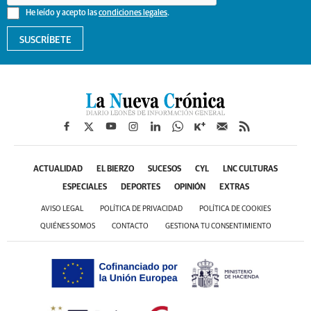
He leído y acepto las
condiciones legales
.
SUSCRÍBETE
ACTUALIDAD
EL BIERZO
SUCESOS
CYL
LNC CULTURAS
ESPECIALES
DEPORTES
OPINIÓN
EXTRAS
AVISO LEGAL
POLÍTICA DE PRIVACIDAD
POLÍTICA DE COOKIES
QUIÉNES SOMOS
CONTACTO
GESTIONA TU CONSENTIMIENTO