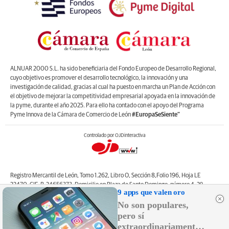
ALNUAR 2000 S.L. ha sido beneficiaria del Fondo Europeo de Desarrollo Regional,
cuyo objetivo es promover el desarrollo tecnológico, la innovación y una
investigación de calidad, gracias al cual ha puesto en marcha un Plan de Acción con
el objetivo de mejorar la competitividad empresarial apoyada en la innovación de
la pyme, durante el año 2025. Para ello ha contado con el apoyo del Programa
Pyme Innova de la Cámara de Comercio de León
#EuropaSeSiente”
Controlado por OJDinteractiva
Registro Mercantil de León, Tomo 1.262, Libro O, Sección 8,Folio 196, Hoja LE
22470. CIF: B-24656373. Domicilio en Plaza de Santo Domingo, número 4, 2º
9 apps que valen oro
izquierda, 24001, León. Correo electrónico de contacto: web@lanuevacronica.com.
No son populares,
Copyright © ALNUAR 2000 S.L. (LA NUEVA CRÓNICA). Incluye contenidos de la
empresa, de empresas del grupo o de terceros.
pero sí
extraordinariamente