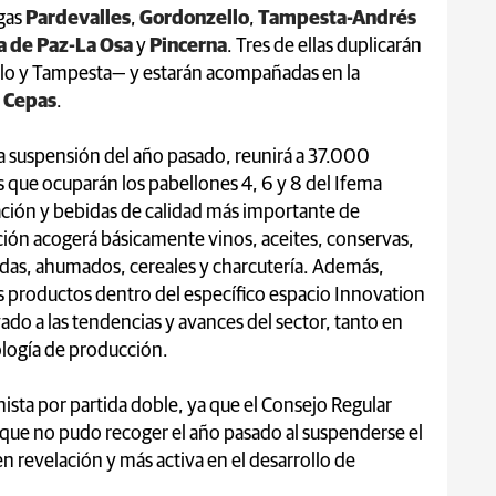
egas
Pardevalles
,
Gordonzello
,
Tampesta-Andrés
a de Paz-La Osa
y
Pincerna
. Tres de ellas duplicarán
llo y Tampesta— y estarán acompañadas en la
n Cepas
.
 la suspensión del año pasado, reunirá a 37.000
 que ocuparán los pabellones 4, 6 y 8 del Ifema
tación y bebidas de calidad más importante de
ón acogerá básicamente vinos, aceites, conservas,
idas, ahumados, cereales y charcutería. Además,
 productos dentro del específico espacio Innovation
ado a las tendencias y avances del sector, tanto en
logía de producción.
ista por partida doble, ya que el Consejo Regular
 que no pudo recoger el año pasado al suspenderse el
 revelación y más activa en el desarrollo de