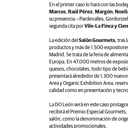
En el primer caso lo hará con las bod
Marcos
,
Raúl Pérez
,
Margón
,
Noeli
su presencia —Pardevalles, Gordonze
segunda cita por
Vile-La Finca y Cie
La edición del
Salón Gourmets
, tras
productos y más de 1.500 expositores
Madrid. Se trata de la feria de alimen
Europa. En 47.000 metros de exposici
quesos, chocolates, todo tipo de beb
presentará alrededor de 1.300 nuevos
Area y Organic Exhibition Area, reserv
calidad como en presentación y tecno
La DO León será en este caso protagon
recibirá el Premio Especial Gourmets,
salón, como la denominación de origen
actividades promocionales.