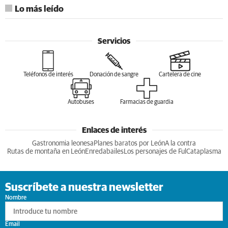
Lo más leído
Servicios
Teléfonos de interés
Donación de sangre
Cartelera de cine
Autobuses
Farmacias de guardia
Enlaces de interés
Gastronomia leonesa
Planes baratos por León
A la contra
Rutas de montaña en León
Enredabailes
Los personajes de Ful
Cataplasma
Suscríbete a nuestra newsletter
Nombre
Email