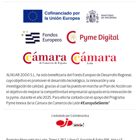
ALNUAR 2000 S.L. ha sido beneficiaria del Fondo Europeo de Desarrollo Regional,
cuyo objetivo es promover el desarrollo tecnológico, la innovación y una
investigación de calidad, gracias al cual ha puesto en marcha un Plan de Acción con
el objetivo de mejorar la competitividad empresarial apoyada en la innovación de
la pyme, durante el año 2025. Para ello ha contado con el apoyo del Programa
Pyme Innova de la Cámara de Comercio de León
#EuropaSeSiente”
Controlado por OJDinteractiva