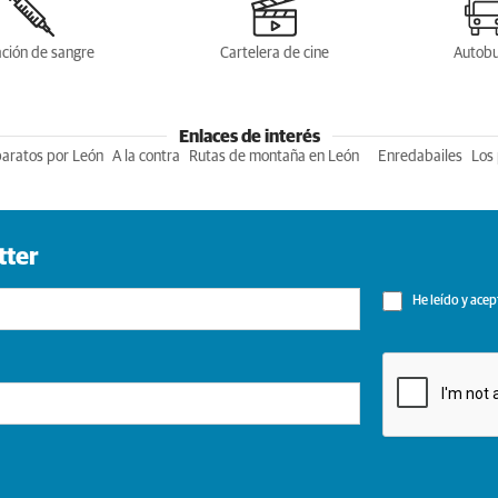
ción de sangre
Cartelera de cine
Autob
Enlaces de interés
baratos por León
A la contra
Rutas de montaña en León
Enredabailes
Los 
tter
He leído y acep