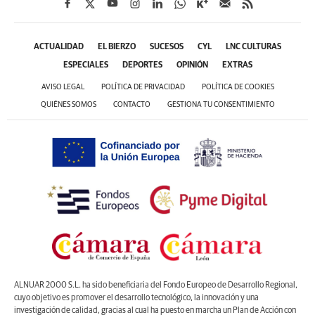
ACTUALIDAD
EL BIERZO
SUCESOS
CYL
LNC CULTURAS
ESPECIALES
DEPORTES
OPINIÓN
EXTRAS
AVISO LEGAL
POLÍTICA DE PRIVACIDAD
POLÍTICA DE COOKIES
QUIÉNES SOMOS
CONTACTO
GESTIONA TU CONSENTIMIENTO
ALNUAR 2000 S.L. ha sido beneficiaria del Fondo Europeo de Desarrollo Regional,
cuyo objetivo es promover el desarrollo tecnológico, la innovación y una
investigación de calidad, gracias al cual ha puesto en marcha un Plan de Acción con