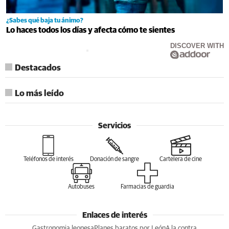
¿Sabes qué baja tu ánimo?
Lo haces todos los días y afecta cómo te sientes
DISCOVER WITH
Destacados
Lo más leído
Servicios
Teléfonos de interés
Donación de sangre
Cartelera de cine
Autobuses
Farmacias de guardia
Enlaces de interés
Gastronomia leonesa
Planes baratos por León
A la contra