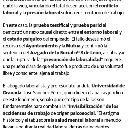
quitó la vida, vinculando el fatal desenlace con el
conflicto
laboral
y la
presión laboral
sufrida en su entorno de trabajo.
En este caso, la
prueba testifical
y
prueba pericial
demostró un nexo causal directo entre el
entorno laboral
y
el
estado psíquico
del empleado. El fallo desestimó el
recurso del
Ayuntamiento
y la
Mutua
y confirmó la
sentencia del
Juzgado de lo Social nº 3 de León
, al subrayar
que la ruptura de la
“presunción de laboralidad”
requiere
una prueba clara de que el acto fue producto de una voluntad
libre y consciente, ajena al trabajo.
El abogado laboralista y profesor titular de la
Universidad de
Granada
, José Sánchez Pérez, quien lideró el análisis jurídico
de este fenómeno, señaló que este tipo de fallos son
fundamentales para combatir la
“invisibilización” de los
accidentes de trabajo
de origen
psicosocial
. “El estigma
histórico y el tabú sobre la
salud mental laboral
a menudo
llevan a ocultar la realidad laboral detrás de incidentes