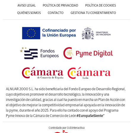
AVISO LEGAL
POLÍTICA DE PRIVACIDAD
POLÍTICA DE COOKIES
QUIÉNES SOMOS
CONTACTO
GESTIONA TU CONSENTIMIENTO
ALNUAR 2000 S.L. ha sido beneficiaria del Fondo Europeo de Desarrollo Regional,
cuyo objetivo es promover el desarrollo tecnológico, la innovación y una
investigación de calidad, gracias al cual ha puesto en marcha un Plan de Acción con
el objetivo de mejorar la competitividad empresarial apoyada en la innovación de
la pyme, durante el año 2025. Para ello ha contado con el apoyo del Programa
Pyme Innova de la Cámara de Comercio de León
#EuropaSeSiente”
Controlado por OJDinteractiva