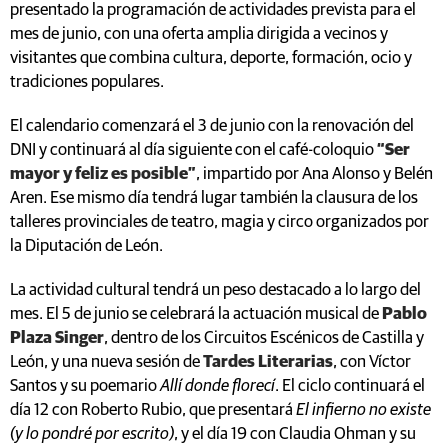
presentado la programación de actividades prevista para el
mes de junio, con una oferta amplia dirigida a vecinos y
visitantes que combina cultura, deporte, formación, ocio y
tradiciones populares.
El calendario comenzará el 3 de junio con la renovación del
DNI y continuará al día siguiente con el café-coloquio
“Ser
mayor y feliz es posible”
, impartido por Ana Alonso y Belén
Aren. Ese mismo día tendrá lugar también la clausura de los
talleres provinciales de teatro, magia y circo organizados por
la Diputación de León.
La actividad cultural tendrá un peso destacado a lo largo del
mes. El 5 de junio se celebrará la actuación musical de
Pablo
Plaza Singer
, dentro de los Circuitos Escénicos de Castilla y
León, y una nueva sesión de
Tardes Literarias
, con Víctor
Santos y su poemario
Allí donde florecí
. El ciclo continuará el
día 12 con Roberto Rubio, que presentará
El infierno no existe
(y lo pondré por escrito)
, y el día 19 con Claudia Ohman y su