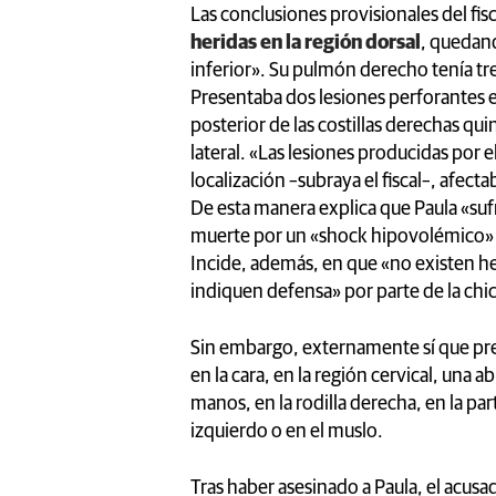
Las conclusiones provisionales del fi
heridas en la región dorsal
, quedand
inferior». Su pulmón derecho tenía tre
Presentaba dos lesiones perforantes en
posterior de las costillas derechas qu
lateral. «Las lesiones producidas por e
localización –subraya el fiscal–, afec
De esta manera explica que Paula «suf
muerte por un «shock hipovolémico» so
Incide, además, en que «no existen he
indiquen defensa» por parte de la chic
Sin embargo, externamente sí que pr
en la cara, en la región cervical, una 
manos, en la rodilla derecha, en la par
izquierdo o en el muslo.
Tras haber asesinado a Paula, el acusado