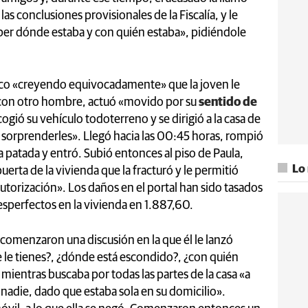
s conclusiones provisionales de la Fiscalía, y le
er dónde estaba y con quién estaba», pidiéndole
hico «creyendo equivocadamente» que la joven le
r con otro hombre, actuó «movido por su
sentido de
cogió su vehículo todoterreno y se dirigió a la casa de
 sorprenderles». Llegó hacia las 00:45 horas, rompió
una patada y entró. Subió entonces al piso de Paula,
Lo
uerta de la vivienda que la fracturó y le permitió
autorización». Los daños en el portal han sido tasados
esperfectos en la vivienda en 1.887,60.
 comenzaron una discusión en la que él le lanzó
 le tienes?, ¿dónde está escondido?, ¿con quién
 mientras buscaba por todas las partes de la casa «a
nadie, dado que estaba sola en su domicilio».