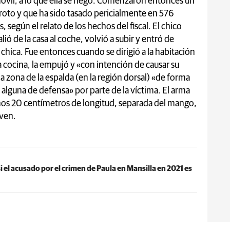
 móvil, a lo que ella se negó. Comenzaron entonces un
 roto y que ha sido tasado pericialmente en 576
 según el relato de los hechos del fiscal. El chico
lió de la casa al coche, volvió a subir y entró de
 chica. Fue entonces cuando se dirigió a la habitación
 cocina, la empujó y «con intención de causar su
la zona de la espalda (en la región dorsal) «de forma
d alguna de defensa» por parte de la víctima. El arma
unos 20 centímetros de longitud, separada del mango,
oven.
si el acusado por el crimen de Paula en Mansilla en 2021 es