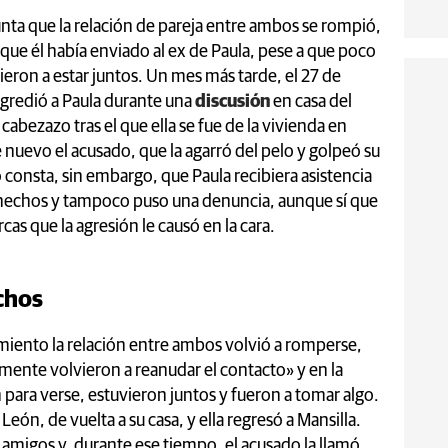
unta que la relación de pareja entre ambos se rompió,
que él había enviado al ex de Paula, pese a que poco
eron a estar juntos. Un mes más tarde, el 27 de
agredió a Paula durante una
discusión
en casa del
cabezazo tras el que ella se fue de la vivienda en
 nuevo el acusado, que la agarró del pelo y golpeó su
o consta, sin embargo, que Paula recibiera asistencia
echos y tampoco puso una denuncia, aunque sí que
as que la agresión le causó en la cara.
echos
iento la relación entre ambos volvió a romperse,
rmente volvieron a reanudar el contacto» y en la
 para verse, estuvieron juntos y fueron a tomar algo.
León, de vuelta a su casa, y ella regresó a Mansilla.
 amigos y, durante ese tiempo, el acusado la llamó