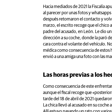
Hacia mediados de 2021 la Fiscalía ap
al parecer por unas fotos y whatsapps 
después retomaron el contacto y volvi
marzo, el escrito recoge que el chico 
padre del acusado, en León. Le dio un 
dirección a su coche, donde la paró de
cara contra el volante del vehículo. N
médica como consecuencia de estos h
envió a una amiga una foto con las marc
Las horas previas a los h
Como consecuencia de este enfrentam
aunque el fiscal recoge que «posterio
tarde del 18 de abril de 2021 quedaron
La chica llevó al acusado en su coche a 
Allí estuvo pasando un rato con varios