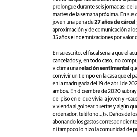
prolongue durante seis jornadas: de lu
martes de la semana próxima. En sus co
joven una pena de
27 años de cárcel
aproximación y de comunicación a los
35 años e indemnizaciones por valor
En su escrito, el fiscal señala que el
cancelados y, en todo caso, no compu
víctima una
relación sentimental
qu
convivir un tiempo en la casa que el pa
en la madrugada del 19 de abril de 2021
ambos. En diciembre de 2020 subraya qu
del piso en el que vivía la joven y «ca
vivienda al golpear puertas y algún q
ordenador, teléfono…)». Daños de los
abonando los gastos correspondientes
ni tampoco lo hizo la comunidad de pro