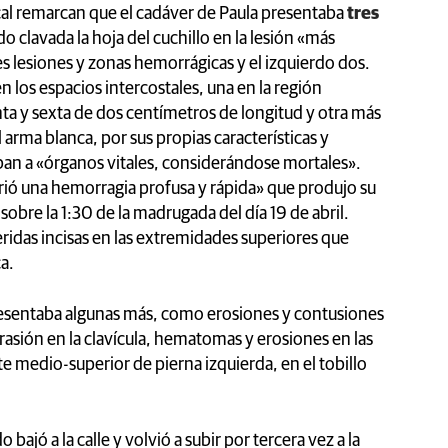
scal remarcan que el cadáver de Paula presentaba
tres
o clavada la hoja del cuchillo en la lesión «más
s lesiones y zonas hemorrágicas y el izquierdo dos.
 los espacios intercostales, una en la región
inta y sexta de dos centímetros de longitud y otra más
l arma blanca, por sus propias características y
taban a «órganos vitales, considerándose mortales».
rió una hemorragia profusa y rápida» que produjo su
bre la 1:30 de la madrugada del día 19 de abril.
ridas incisas en las extremidades superiores que
a.
esentaba algunas más, como erosiones y contusiones
abrasión en la clavícula, hematomas y erosiones en las
te medio-superior de pierna izquierda, en el tobillo
 bajó a la calle y volvió a subir por tercera vez a la