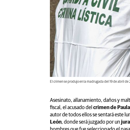
El crimen se produjo en la madrugada del 19 de abril de
Asesinato, allanamiento, daños y maltr
fiscal, el acusado del
crimen de Paul
autor de todos ellos se sentará este lu
León
, donde será juzgado por un
jur
hombres que fue seleccionado el pasa