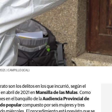
 2021. | CAMPILLO (ICAL)
ato son los delitos en los que incurrió, según el
a
en abril de 2021 en
Mansilla de las Mulas
. Como
nes en el banquillo de la
Audiencia Provincial de
ado popular
compuesto por seis mujeres y tres
do miércoles. El procedimiento está previsto que se