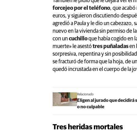
También le pidió que le dejara ver el
forcejeo por el teléfono
, que acabó
euros, y siguieron discutiendo después,
agredió a Paula y le dio un cabezazo, sa
nuevo en la vivienda sin permiso de la
con un
cuchillo
que había cogido en la
muerte» le asestó
tres puñaladas
en 
sorpresiva, repentina y sin posibilida
se fracturó de forma que la hoja, de 
quedó incrustada en el cuerpo de la j
Relacionado
Eligen al jurado que decidirá 
o no culpable
Tres heridas mortales