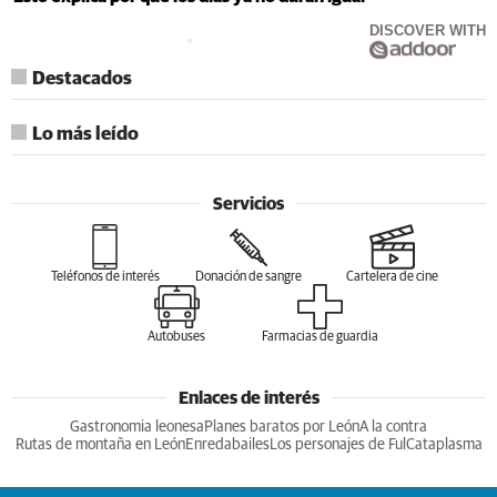
DISCOVER WITH
Destacados
Lo más leído
Servicios
Teléfonos de interés
Donación de sangre
Cartelera de cine
Autobuses
Farmacias de guardia
Enlaces de interés
Gastronomia leonesa
Planes baratos por León
A la contra
Rutas de montaña en León
Enredabailes
Los personajes de Ful
Cataplasma