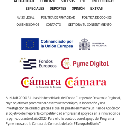
ACTUALIDAD
EL BIERZO
SUCESOS
CYL
LNC CULTURAS
ESPECIALES
DEPORTES
OPINIÓN
EXTRAS
AVISO LEGAL
POLÍTICA DE PRIVACIDAD
POLÍTICA DE COOKIES
QUIÉNES SOMOS
CONTACTO
GESTIONA TU CONSENTIMIENTO
ALNUAR 2000 S.L. ha sido beneficiaria del Fondo Europeo de Desarrollo Regional,
cuyo objetivo es promover el desarrollo tecnológico, la innovación y una
investigación de calidad, gracias al cual ha puesto en marcha un Plan de Acción con
el objetivo de mejorar la competitividad empresarial apoyada en la innovación de
la pyme, durante el año 2025. Para ello ha contado con el apoyo del Programa
Pyme Innova de la Cámara de Comercio de León
#EuropaSeSiente”