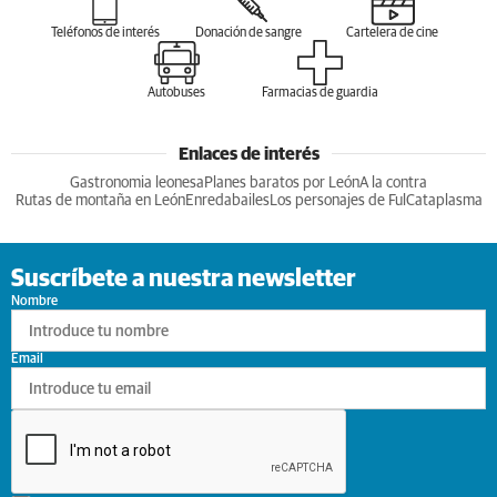
Teléfonos de interés
Donación de sangre
Cartelera de cine
Autobuses
Farmacias de guardia
Enlaces de interés
Gastronomia leonesa
Planes baratos por León
A la contra
Rutas de montaña en León
Enredabailes
Los personajes de Ful
Cataplasma
Suscríbete a nuestra newsletter
Nombre
Email