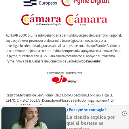
ALNUAR 2000 S.L. ha sido beneficiaria del Fondo Europeo de Desarrollo Regional,
cuyo objetivo es promover el desarrollo tecnológico, la innovación y una
investigación de calidad, gracias al cual ha puesto en marcha un Plan de Acción con
el objetivo de mejorar la competitividad empresarial apoyada en la innovación de
la pyme, durante el año 2025. Para ello ha contado con el apoyo del Programa
Pyme Innova de la Cámara de Comercio de León
#EuropaSeSiente”
Controlado por OJDinteractiva
Registro Mercantil de León, Tomo 1.262, Libro O, Sección 8,Folio 196, Hoja LE
22470. CIF: B-24656373. Domicilio en Plaza de Santo Domingo, número 4, 2º
izquierda, 24001, León. Correo electrónico de contacto: web@lanuevacronica.com.
¿Por qué se contagia?
Copyright © ALNUAR 2000 S.L. (LA NUEVA CRÓNICA). Incluye contenidos de la
La ciencia explica por
empresa, de empresas del grupo o de terceros.
qué el bostezo es