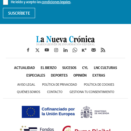
He leído y acepto las
condiciones legales
.
SUSCRÍBETE
ACTUALIDAD
EL BIERZO
SUCESOS
CYL
LNC CULTURAS
ESPECIALES
DEPORTES
OPINIÓN
EXTRAS
AVISO LEGAL
POLÍTICA DE PRIVACIDAD
POLÍTICA DE COOKIES
QUIÉNES SOMOS
CONTACTO
GESTIONA TU CONSENTIMIENTO