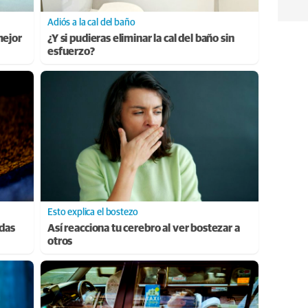
Adiós a la cal del baño
mejor
¿Y si pudieras eliminar la cal del baño sin
esfuerzo?
Esto explica el bostezo
adas
Así reacciona tu cerebro al ver bostezar a
otros