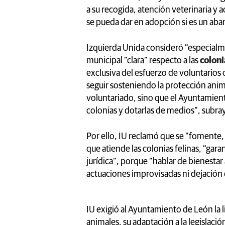
a su recogida, atención veterinaria y 
se pueda dar en adopción si es un aban
Izquierda Unida consideró “especialm
municipal “clara” respecto a las
coloni
exclusiva del esfuerzo de voluntario
seguir sosteniendo la protección anim
voluntariado, sino que el Ayuntamient
colonias y dotarlas de medios”, subra
Por ello, IU reclamó que se “fomente,
que atiende las colonias felinas, “gar
jurídica”, porque “hablar de bienestar 
actuaciones improvisadas ni dejación
IU exigió al Ayuntamiento de León la l
animales, su adaptación a la legislaci