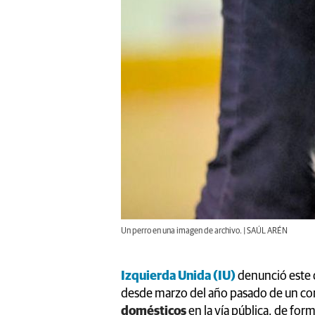
Un perro en una imagen de archivo. | SAÚL ARÉN
Izquierda Unida (IU)
denunció este
desde marzo del año pasado de un cont
domésticos
en la vía pública, de for