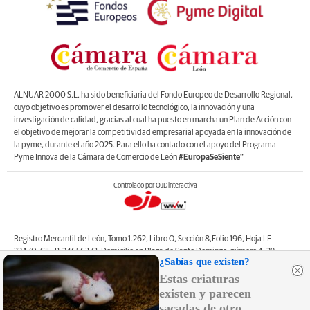
ALNUAR 2000 S.L. ha sido beneficiaria del Fondo Europeo de Desarrollo Regional,
cuyo objetivo es promover el desarrollo tecnológico, la innovación y una
investigación de calidad, gracias al cual ha puesto en marcha un Plan de Acción con
el objetivo de mejorar la competitividad empresarial apoyada en la innovación de
la pyme, durante el año 2025. Para ello ha contado con el apoyo del Programa
Pyme Innova de la Cámara de Comercio de León
#EuropaSeSiente”
Controlado por OJDinteractiva
Registro Mercantil de León, Tomo 1.262, Libro O, Sección 8,Folio 196, Hoja LE
22470. CIF: B-24656373. Domicilio en Plaza de Santo Domingo, número 4, 2º
¿Sabías que existen?
izquierda, 24001, León. Correo electrónico de contacto: web@lanuevacronica.com.
Estas criaturas
Copyright © ALNUAR 2000 S.L. (LA NUEVA CRÓNICA). Incluye contenidos de la
empresa, de empresas del grupo o de terceros.
existen y parecen
sacadas de otro