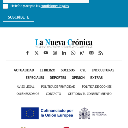
He leído y acepto las
condiciones legales
.
SUSCRÍBETE
ACTUALIDAD
EL BIERZO
SUCESOS
CYL
LNC CULTURAS
ESPECIALES
DEPORTES
OPINIÓN
EXTRAS
AVISO LEGAL
POLÍTICA DE PRIVACIDAD
POLÍTICA DE COOKIES
QUIÉNES SOMOS
CONTACTO
GESTIONA TU CONSENTIMIENTO