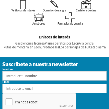
Teléfonos de interés
Donación de sangre
Cartelera de cine
Autobuses
Farmacias de guardia
Enlaces de interés
Gastronomia leonesa
Planes baratos por León
A la contra
Rutas de montaña en León
Enredabailes
Los personajes de Ful
Cataplasma
Suscríbete a nuestra newsletter
Nombre
Email