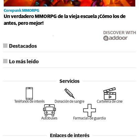
Corepunk MMORPG
Un verdadero MMORPG de la vieja escuela ¡Cómo los de
antes, pero mejor!
DISCOVER WITH
Destacados
Lo más leído
Servicios
Teléfonos de interés
Donación de sangre
Cartelera de cine
Autobuses
Farmacias de guardia
Enlaces de interés