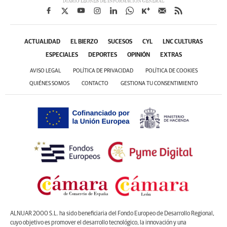
ACTUALIDAD
EL BIERZO
SUCESOS
CYL
LNC CULTURAS
ESPECIALES
DEPORTES
OPINIÓN
EXTRAS
AVISO LEGAL
POLÍTICA DE PRIVACIDAD
POLÍTICA DE COOKIES
QUIÉNES SOMOS
CONTACTO
GESTIONA TU CONSENTIMIENTO
ALNUAR 2000 S.L. ha sido beneficiaria del Fondo Europeo de Desarrollo Regional,
cuyo objetivo es promover el desarrollo tecnológico, la innovación y una