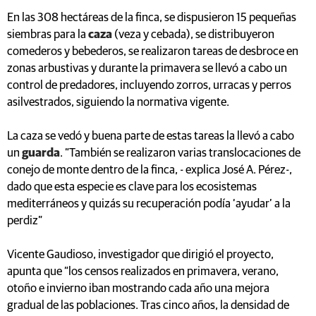
En las 308 hectáreas de la finca, se dispusieron 15 pequeñas
siembras para la
caza
(veza y cebada), se distribuyeron
comederos y bebederos, se realizaron tareas de desbroce en
zonas arbustivas y durante la primavera se llevó a cabo un
control de predadores, incluyendo zorros, urracas y perros
asilvestrados, siguiendo la normativa vigente.
La caza se vedó y buena parte de estas tareas la llevó a cabo
un
guarda
. “También se realizaron varias translocaciones de
conejo de monte dentro de la finca, - explica José A. Pérez-,
dado que esta especie es clave para los ecosistemas
mediterráneos y quizás su recuperación podía ‘ayudar’ a la
perdiz”
Vicente Gaudioso, investigador que dirigió el proyecto,
apunta que “los censos realizados en primavera, verano,
otoño e invierno iban mostrando cada año una mejora
gradual de las poblaciones. Tras cinco años, la densidad de