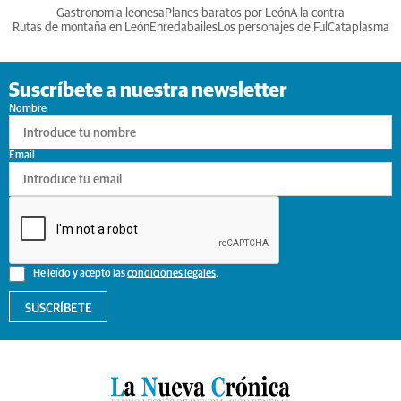
Gastronomia leonesa
Planes baratos por León
A la contra
Rutas de montaña en León
Enredabailes
Los personajes de Ful
Cataplasma
Suscríbete a nuestra newsletter
Nombre
Email
He leído y acepto las
condiciones legales
.
SUSCRÍBETE