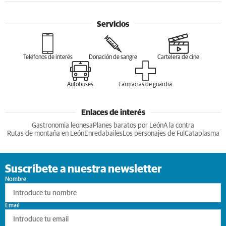
Servicios
Teléfonos de interés
Donación de sangre
Cartelera de cine
Autobuses
Farmacias de guardia
Enlaces de interés
Gastronomia leonesa
Planes baratos por León
A la contra
Rutas de montaña en León
Enredabailes
Los personajes de Ful
Cataplasma
Suscríbete a nuestra newsletter
Nombre
Email