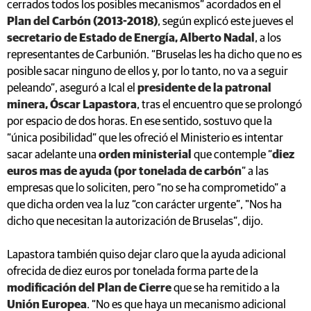
cerrados todos los posibles mecanismos” acordados en el
Plan del Carbón (2013-2018)
, según explicó este jueves el
secretario de Estado de Energía, Alberto Nadal
, a los
representantes de Carbunión. “Bruselas les ha dicho que no es
posible sacar ninguno de ellos y, por lo tanto, no va a seguir
peleando”, aseguró a Ical el
presidente de la patronal
minera, Óscar Lapastora
, tras el encuentro que se prolongó
por espacio de dos horas. En ese sentido, sostuvo que la
“única posibilidad” que les ofreció el Ministerio es intentar
sacar adelante una
orden ministerial
que contemple “
diez
euros mas de ayuda (por tonelada de carbón
” a las
empresas que lo soliciten, pero “no se ha comprometido” a
que dicha orden vea la luz “con carácter urgente”, "Nos ha
dicho que necesitan la autorización de Bruselas”, dijo.
Lapastora también quiso dejar claro que la ayuda adicional
ofrecida de diez euros por tonelada forma parte de la
modificación del Plan de Cierre
que se ha remitido a la
Unión Europea
. “No es que haya un mecanismo adicional