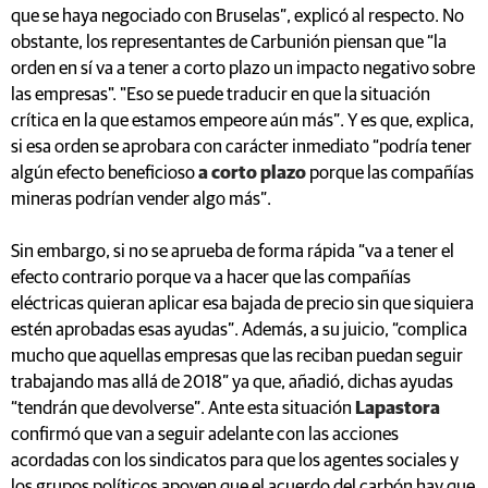
que se haya negociado con Bruselas”, explicó al respecto. No
obstante, los representantes de Carbunión piensan que “la
orden en sí va a tener a corto plazo un impacto negativo sobre
las empresas". "Eso se puede traducir en que la situación
crítica en la que estamos empeore aún más”. Y es que, explica,
si esa orden se aprobara con carácter inmediato “podría tener
algún efecto beneficioso
a corto plazo
porque las compañías
mineras podrían vender algo más”.
Sin embargo, si no se aprueba de forma rápida “va a tener el
efecto contrario porque va a hacer que las compañías
eléctricas quieran aplicar esa bajada de precio sin que siquiera
estén aprobadas esas ayudas”. Además, a su juicio, “complica
mucho que aquellas empresas que las reciban puedan seguir
trabajando mas allá de 2018” ya que, añadió, dichas ayudas
“tendrán que devolverse”. Ante esta situación
Lapastora
confirmó que van a seguir adelante con las acciones
acordadas con los sindicatos para que los agentes sociales y
los grupos políticos apoyen que el acuerdo del carbón hay que