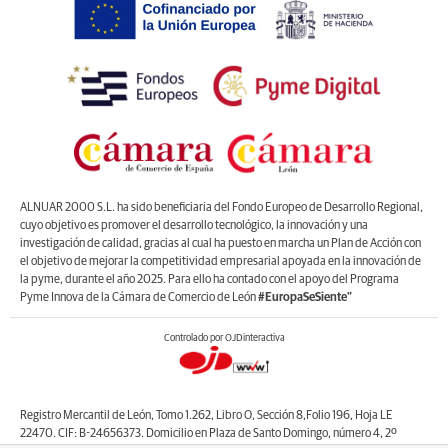
ALNUAR 2000 S.L. ha sido beneficiaria del Fondo Europeo de Desarrollo Regional,
cuyo objetivo es promover el desarrollo tecnológico, la innovación y una
investigación de calidad, gracias al cual ha puesto en marcha un Plan de Acción con
el objetivo de mejorar la competitividad empresarial apoyada en la innovación de
la pyme, durante el año 2025. Para ello ha contado con el apoyo del Programa
Pyme Innova de la Cámara de Comercio de León
#EuropaSeSiente”
Controlado por OJDinteractiva
Registro Mercantil de León, Tomo 1.262, Libro O, Sección 8,Folio 196, Hoja LE
22470. CIF: B-24656373. Domicilio en Plaza de Santo Domingo, número 4, 2º