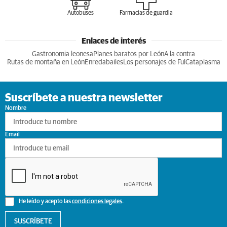
Autobuses
Farmacias de guardia
Enlaces de interés
Gastronomia leonesa
Planes baratos por León
A la contra
Rutas de montaña en León
Enredabailes
Los personajes de Ful
Cataplasma
Suscríbete a nuestra newsletter
Nombre
Email
He leído y acepto las
condiciones legales
.
SUSCRÍBETE